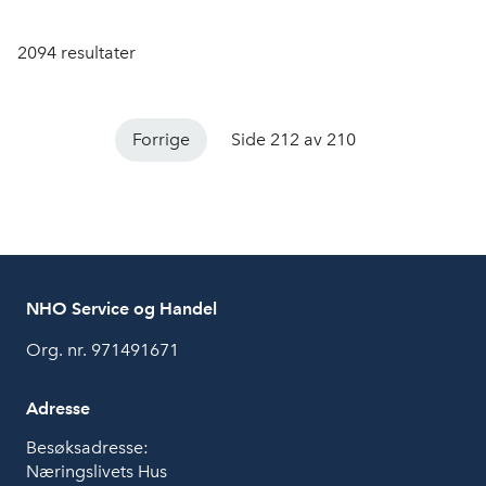
2094
resultater
Forrige
Side 212 av 210
NHO Service og Handel
Org. nr. 971491671
Adresse
Besøksadresse:
Næringslivets Hus