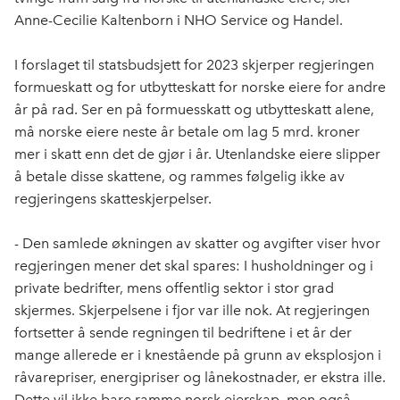
o
I
Anne-Cecilie Kaltenborn i NHO Service og Handel.
k
n
I forslaget til statsbudsjett for 2023 skjerper regjeringen
formueskatt og for utbytteskatt for norske eiere for andre
år på rad. Ser en på formuesskatt og utbytteskatt alene,
må norske eiere neste år betale om lag 5 mrd. kroner
mer i skatt enn det de gjør i år. Utenlandske eiere slipper
å betale disse skattene, og rammes følgelig ikke av
regjeringens skatteskjerpelser.
- Den samlede økningen av skatter og avgifter viser hvor
regjeringen mener det skal spares: I husholdninger og i
private bedrifter, mens offentlig sektor i stor grad
skjermes. Skjerpelsene i fjor var ille nok. At regjeringen
fortsetter å sende regningen til bedriftene i et år der
mange allerede er i knestående på grunn av eksplosjon i
råvarepriser, energipriser og lånekostnader, er ekstra ille.
Dette vil ikke bare ramme norsk eierskap, men også