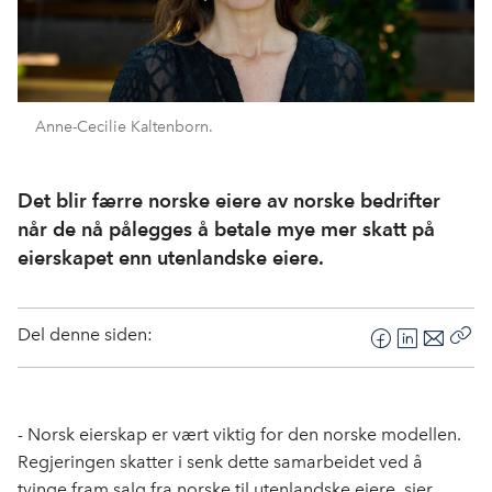
Anne-Cecilie Kaltenborn.
Det blir færre norske eiere av norske bedrifter
når de nå pålegges å betale mye mer skatt på
eierskapet enn utenlandske eiere.
Del denne siden:
F
L
E
Kop
a
i
-
len
c
n
p
e
k
o
- Norsk eierskap er vært viktig for den norske modellen.
b
e
s
Regjeringen skatter i senk dette samarbeidet ved å
o
d
t
tvinge fram salg fra norske til utenlandske eiere, sier