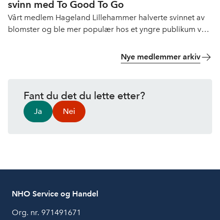
svinn med To Good To Go
Vårt medlem Hageland Lillehammer halverte svinnet av
blomster og ble mer populær hos et yngre publikum ved
å ta i bruk mobil-appen Too Good To Go.
Nye medlemmer arkiv
Fant du det du lette etter?
Ja
Nei
NHO Service og Handel
Org. nr. 971491671