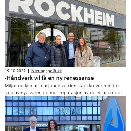
i Oslo, Sentrum Vekter i Haugesund og Abra Beslag
(låsesmed) i Trondheim. I tillegg er VDA Skog
(trafikkdirigering) på vei inn.
19.10.2022
|
Næringspolitikk
-Håndverk vil få en ny renessanse
Miljø- og klimasituasjonen verden står i krever mindre
salg av nye varer, og mer reparasjon av det vi allerede
eier. Samtidig skriker arbeidslivet etter fagarbeidere.
Dette vil NHO gjøre noe med.