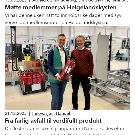
15.05.2025
|
Arbeid og inkludering
,
Drift og Service
,
Renhold
,
Møtte medlemmer på Helgelandskysten
Handel
Vi har denne uken hatt to innholdsrike dager med syv
verve- og medlemsmøter på Helgelandskysten.
21.12.2023
|
Innovasjon
,
Handel
Fra farlig avfall til verdifullt produkt
De fleste brannslukningsapparater i Norge kastes etter