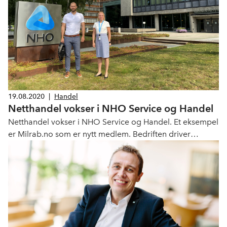
19.08.2020
|
Handel
Netthandel vokser i NHO Service og Handel
Netthandel vokser i NHO Service og Handel. Et eksempel
er Milrab.no som er nytt medlem. Bedriften driver
netthandel og leverer taktisk utstyr til politi, forsvar og
det kommersielle markedet, omsetter for 150 millioner
kroner og har 80 ansatte i Oslo-området.