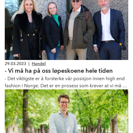
29.03.2023
|
Handel
- Vi må ha på oss løpeskoene hele tiden
- Det viktigste er å forsterke vår posisjon innen high end
fashion i Norge. Det er en prosess som krever at vi må ha
på oss løpeskoene hele tiden, sier Ørnulf Høyer, eier og
gründer av Høyer-gruppen som er blitt medlem av NHO
Service og Handel.