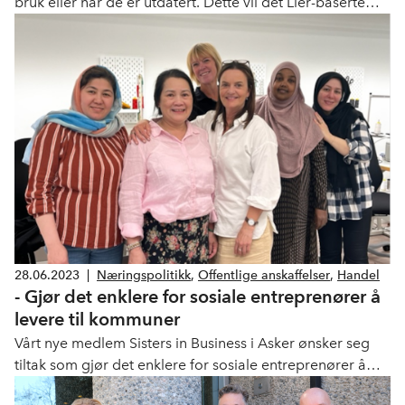
bruk eller når de er utdatert. Dette vil det Lier-baserte
selskapet Miljø Norge gjøre noe med under merkevaren
Slåkke. Deres løsning skaper nye arbeidsplasser og
bidrar til stor reduksjon av CO2-utslipp.
28.06.2023
|
Næringspolitikk
,
Offentlige anskaffelser
,
Handel
- Gjør det enklere for sosiale entreprenører å
levere til kommuner
Vårt nye medlem Sisters in Business i Asker ønsker seg
tiltak som gjør det enklere for sosiale entreprenører å
vinne oppdrag fra det offentlige.