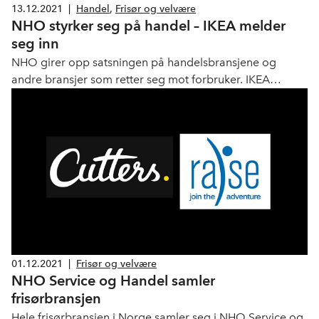
13.12.2021
|
Handel
,
Frisør og velvære
NHO styrker seg på handel – IKEA melder
seg inn
NHO girer opp satsningen på handelsbransjene og
andre bransjer som retter seg mot forbruker. IKEA
melder seg nå inn. Det gjør også Cutters og Raise-
gruppen.
01.12.2021
|
Frisør og velvære
NHO Service og Handel samler
frisørbransjen
Hele frisørbransjen i Norge samler seg i NHO Service og