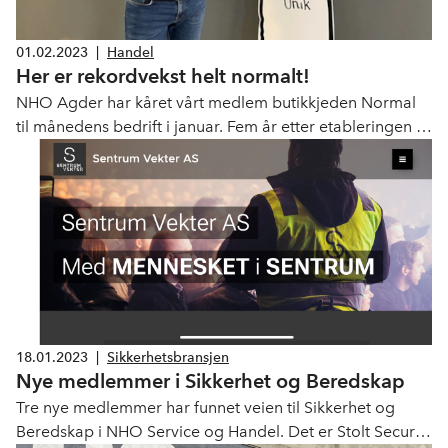
01.02.2023
|
Handel
Her er rekordvekst helt normalt!
NHO Agder har kåret vårt medlem butikkjeden Normal
til månedens bedrift i januar. Fem år etter etableringen i
Norge har butikkjeden nå 132 butikker i Norge. Det betyr
at den norske virksomheten nå har passert Danmark, der
kjeden ble startet, i antall butikker.
18.01.2023
|
Sikkerhetsbransjen
Nye medlemmer i Sikkerhet og Beredskap
Tre nye medlemmer har funnet veien til Sikkerhet og
Beredskap i NHO Service og Handel. Det er Stolt Security