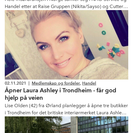
Handel etter at Raise Gruppen (Nikita/Sayso) og Cutters
melder overgang til Norske Frisør og Velværebedrifter
(NFVB).
02.11.2021
|
Medlemskap og fordeler
,
Handel
Åpner Laura Ashley i Trondheim - får god
hjelp på veien
Lise Olden (42) fra Ørland planlegger å åpne tre butikker
i Trondheim for det britiske interiørmerket Laura Ashley.
På veien frem mot åpning får hun hjelp av NHO Service
og Handel.