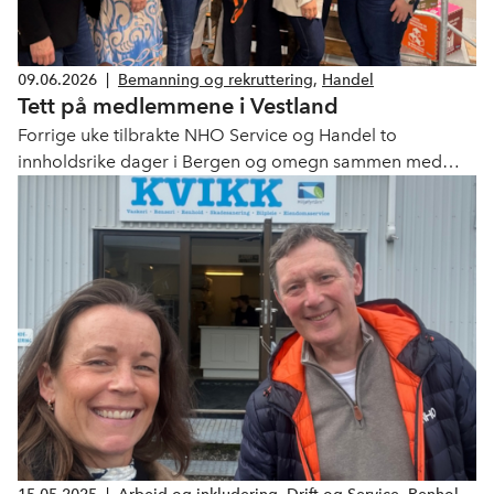
09.06.2026
|
Bemanning og rekruttering
,
Handel
Tett på medlemmene i Vestland
Forrige uke tilbrakte NHO Service og Handel to
innholdsrike dager i Bergen og omegn sammen med
NHO Vestland. Målet var enkelt: å komme tettere på
medlemsbedriftene våre.