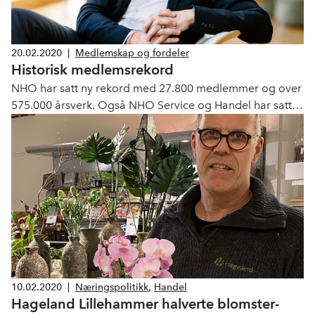
20.02.2020
|
Medlemskap og fordeler
Historisk medlemsrekord
NHO har satt ny rekord med 27.800 medlemmer og over
575.000 årsverk. Også NHO Service og Handel har satt
ny rekord med 6.942 virksomheter og 86.700 årsverk.
10.02.2020
|
Næringspolitikk
,
Handel
Hageland Lillehammer halverte blomster-