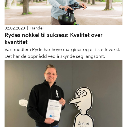
02.02.2023
|
Handel
Rydes nøkkel til suksess: Kvalitet over
kvantitet
Vårt medlem Ryde har høye marginer og er i sterk vekst.
Det har de oppnådd ved å skynde seg langsomt.