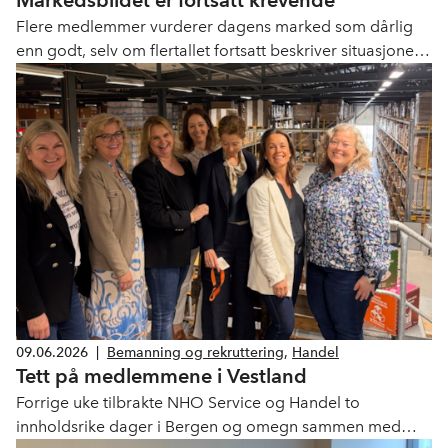
Markedsbildet er fortsatt krevende
velvære
Flere medlemmer vurderer dagens marked som dårlig
enn godt, selv om flertallet fortsatt beskriver situasjonen
som tilfredsstillende. Nettoandelen faller fra juni, viser
fersk undersøkelse.
09.06.2026
|
Bemanning og rekruttering
,
Handel
Tett på medlemmene i Vestland
Forrige uke tilbrakte NHO Service og Handel to
innholdsrike dager i Bergen og omegn sammen med