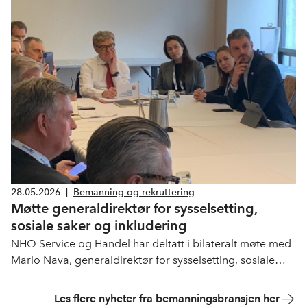
NHO Vestland. Målet var enkelt: å komme tettere på
medlemsbedriftene våre.
28.05.2026
|
Bemanning og rekruttering
Møtte generaldirektør for sysselsetting,
sosiale saker og inkludering
NHO Service og Handel har deltatt i bilateralt møte med
Mario Nava, generaldirektør for sysselsetting, sosiale
saker og inkludering (DG EMPL) i Europakommisjonen.
Les flere nyheter fra bemanningsbransjen her