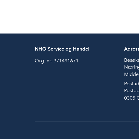
NHO Service og Handel
Adres
Besøk
Org. nr. 971491671
Næring
Middel
Postad
Postbo
0305 