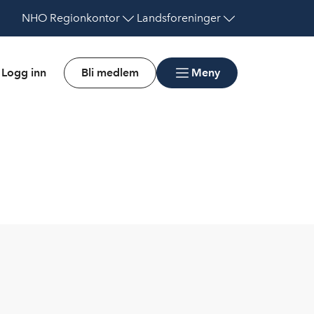
NHO
Regionkontor
Landsforeninger
Logg inn
Bli medlem
Meny