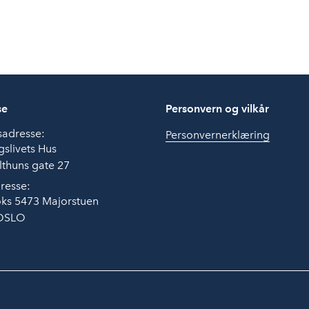
se
Personvern og vilkår
sadresse:
Personvernerklæring
slivets Hus
thuns gate 27
resse:
ks 5473 Majorstuen
OSLO