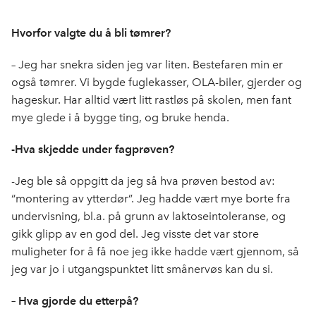
c
n
p
e
k
o
Hvorfor valgte du å bli tømrer?
b
e
s
o
d
t
– Jeg har snekra siden jeg var liten. Bestefaren min er
o
I
også tømrer. Vi bygde fuglekasser, OLA-biler, gjerder og
k
n
hageskur. Har alltid vært litt rastløs på skolen, men fant
mye glede i å bygge ting, og bruke henda.
-Hva skjedde under fagprøven?
-Jeg ble så oppgitt da jeg så hva prøven bestod av:
“montering av ytterdør”. Jeg hadde vært mye borte fra
undervisning, bl.a. på grunn av laktoseintoleranse, og
gikk glipp av en god del. Jeg visste det var store
muligheter for å få noe jeg ikke hadde vært gjennom, så
jeg var jo i utgangspunktet litt smånervøs kan du si.
– Hva gjorde du etterpå?