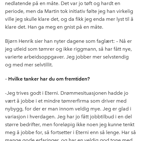
nedlatende på en måte. Det var jo tøft og hardt en
periode, men da Martin tok initiativ følte jeg han virkelig
ville jeg skulle klare det, og da fikk jeg enda mer lyst til å
klare det. Han ga meg en gnist på en måte.
Bjørn Henrik sier han nyter dagene som faglært: – Nå er
jeg utleid som tømrer og ikke riggmann, så har fått nye,
varierte arbeidsoppgaver. Jeg jobber mer selvstendig
og med mer selvtillit.
– Hvilke tanker har du om fremtiden?
-Jeg trives godt i Eterni. Drømmesituasjonen hadde jo
vært å jobbe i et mindre tømrerfirma som driver med
nybygg, for der er man innom veldig mye. Jeg er glad i
variasjon i hverdagen. Jeg har jo fått jobbtilbud i en del
større bedrifter, men foreløpig ikke noen jeg kunne tenkt
meg å jobbe for, så fortsetter i Eterni enn så lenge. Har så
mange gode erfaringer, og har en veldig god tone med