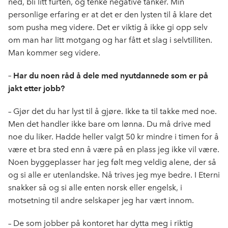
ned, bli litt furten, og tenke negative tanker. Min
personlige erfaring er at det er den lysten til å klare det
som pusha meg videre. Det er viktig å ikke gi opp selv
om man har litt motgang og har fått et slag i selvtilliten.
Man kommer seg videre.
– Har du noen råd å dele med nyutdannede som er på
jakt etter jobb?
– Gjør det du har lyst til å gjøre. Ikke ta til takke med noe.
Men det handler ikke bare om lønna. Du må drive med
noe du liker. Hadde heller valgt 50 kr mindre i timen for å
være et bra sted enn å være på en plass jeg ikke vil være.
Noen byggeplasser har jeg følt meg veldig alene, der så
og si alle er utenlandske. Nå trives jeg mye bedre. I Eterni
snakker så og si alle enten norsk eller engelsk, i
motsetning til andre selskaper jeg har vært innom.
– De som jobber på kontoret har dytta meg i riktig