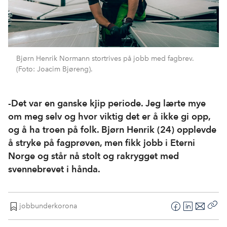
Bjørn Henrik Normann stortrives på jobb med fagbrev.
(Foto: Joacim Bjøreng).
-Det var en ganske kjip periode. Jeg lærte mye
om meg selv og hvor viktig det er å ikke gi opp,
og å ha troen på folk. Bjørn Henrik (24) opplevde
å stryke på fagprøven, men fikk jobb i Eterni
Norge og står nå stolt og rakrygget med
svennebrevet i hånda.
jobbunderkorona
F
L
E
Kop
a
i
-
len