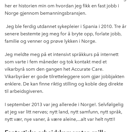
b
e
s
her er historien min om hvordan jeg fikk en fast jobb i
o
d
t
Norge gjennom bemanningsbransjen.
o
I
k
n
Jeg ble ferdig utdannet sykepleier i Spania i 2010. Tre år
senere bestemte jeg meg for å bryte opp, forlate jobb,
familie og venner og prøve lykken i Norge.
Jeg meldte meg på et intensivt språkkurs på internett
som varte i fem måneder og tok kontakt med et
vikarbyrå som den gangen het Accurate Care.
Vikarbyråer er gode tilretteleggere som gjør jobbjakten
enklere. De kan finne riktig stilling og koble deg direkte
til arbeidsgiveren.
I september 2013 var jeg allerede i Norge!. Selvfølgelig
at jeg var litt nervøs; nytt land, nytt samfunn, nytt språk,
nytt vær, nye vaner, å være aleine,...alt var helt nytt!!