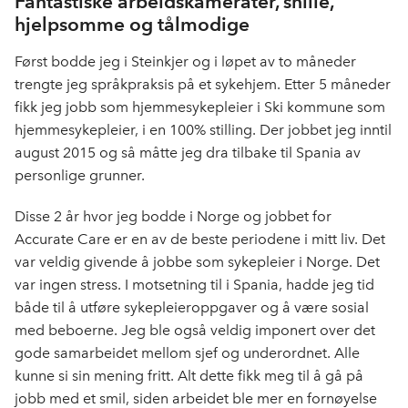
Fantastiske arbeidskamerater, snille,
hjelpsomme og tålmodige
Først bodde jeg i Steinkjer og i løpet av to måneder
trengte jeg språkpraksis på et sykehjem. Etter 5 måneder
fikk jeg jobb som hjemmesykepleier i Ski kommune som
hjemmesykepleier, i en 100% stilling. Der jobbet jeg inntil
august 2015 og så måtte jeg dra tilbake til Spania av
personlige grunner.
Disse 2 år hvor jeg bodde i Norge og jobbet for
Accurate Care er en av de beste periodene i mitt liv. Det
var veldig givende å jobbe som sykepleier i Norge. Det
var ingen stress. I motsetning til i Spania, hadde jeg tid
både til å utføre sykepleieroppgaver og å være sosial
med beboerne. Jeg ble også veldig imponert over det
gode samarbeidet mellom sjef og underordnet. Alle
kunne si sin mening fritt. Alt dette fikk meg til å gå på
jobb med et smil, siden arbeidet ble mer en fornøyelse