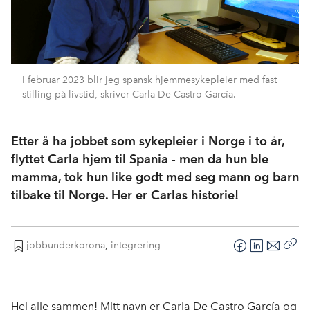
I februar 2023 blir jeg spansk hjemmesykepleier med fast
stilling på livstid, skriver Carla De Castro García.
Etter å ha jobbet som sykepleier i Norge i to år,
flyttet Carla hjem til Spania - men da hun ble
mamma, tok hun like godt med seg mann og barn
tilbake til Norge. Her er Carlas historie!
jobbunderkorona
,
integrering
F
L
E
Kop
a
i
-
len
c
n
p
e
k
o
Hei alle sammen! Mitt navn er Carla De Castro García og