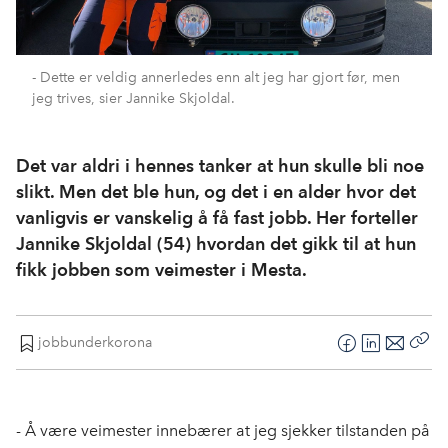
- Dette er veldig annerledes enn alt jeg har gjort før, men
jeg trives, sier Jannike Skjoldal.
Det var aldri i hennes tanker at hun skulle bli noe
slikt. Men det ble hun, og det i en alder hvor det
vanligvis er vanskelig å få fast jobb. Her forteller
Jannike Skjoldal (54) hvordan det gikk til at hun
fikk jobben som veimester i Mesta.
jobbunderkorona
F
L
E
Kop
a
i
-
len
c
n
p
e
k
o
- Å være veimester innebærer at jeg sjekker tilstanden på