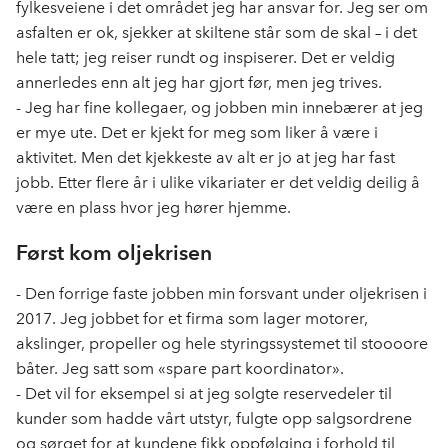
b
e
s
fylkesveiene i det området jeg har ansvar for. Jeg ser om
o
d
t
asfalten er ok, sjekker at skiltene står som de skal – i det
o
I
hele tatt; jeg reiser rundt og inspiserer. Det er veldig
k
n
annerledes enn alt jeg har gjort før, men jeg trives.
- Jeg har fine kollegaer, og jobben min innebærer at jeg
er mye ute. Det er kjekt for meg som liker å være i
aktivitet. Men det kjekkeste av alt er jo at jeg har fast
jobb. Etter flere år i ulike vikariater er det veldig deilig å
være en plass hvor jeg hører hjemme.
Først kom oljekrisen
- Den forrige faste jobben min forsvant under oljekrisen i
2017. Jeg jobbet for et firma som lager motorer,
akslinger, propeller og hele styringssystemet til stoooore
båter. Jeg satt som «spare part koordinator».
- Det vil for eksempel si at jeg solgte reservedeler til
kunder som hadde vårt utstyr, fulgte opp salgsordrene
og sørget for at kundene fikk oppfølging i forhold til