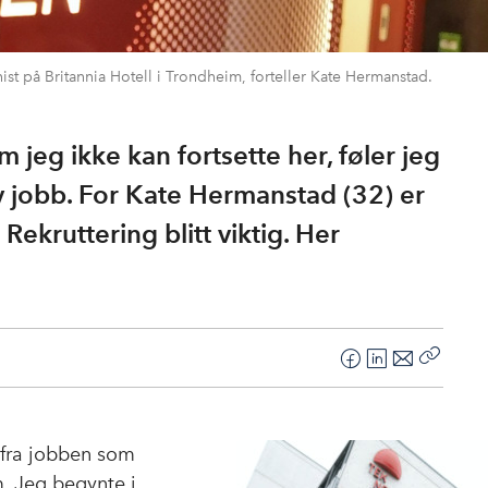
ist på Britannia Hotell i Trondheim, forteller Kate Hermanstad.
 jeg ikke kan fortsette her, føler jeg
y jobb. For Kate Hermanstad (32) er
Rekruttering blitt viktig. Her
F
L
E
Kopier
a
i
-
lenke
c
n
p
e
k
o
t fra jobben som
b
e
s
m. Jeg begynte i