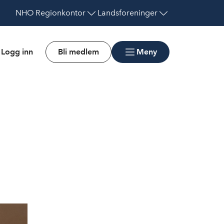
NHO
Regionkontor
Landsforeninger
Logg inn
Bli medlem
Meny