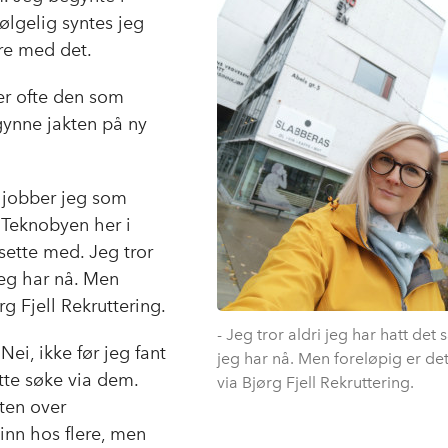
o
d
t
ølgelig syntes jeg
o
I
øre med det.
k
n
 er ofte den som
gynne jakten på ny
å jobber jeg som
Teknobyen her i
sette med. Jeg tror
 jeg har nå. Men
g Fjell Rekruttering.
- Jeg tror aldri jeg har hatt det 
Nei, ikke før jeg fant
jeg har nå. Men foreløpig er de
tte søke via dem.
via Bjørg Fjell Rekruttering.
ten over
nn hos flere, men