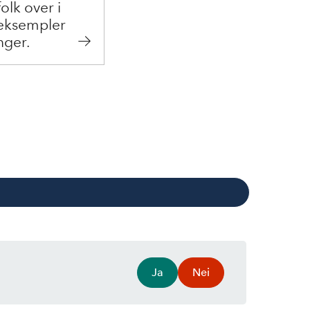
olk over i
 eksempler
nger.
Ja
Nei