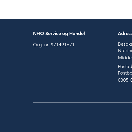
NHO Service og Handel
Adres
Besøk
Org. nr. 971491671
Næring
Middel
Postad
Postbo
0305 