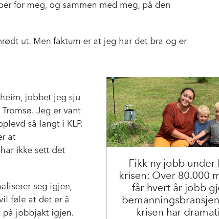
 jobber for meg, og sammen med meg, på den
nrødt ut. Men faktum er at jeg har det bra og er
.
dheim, jobbet jeg sju
 Tromsø. Jeg er vant
plevd så langt i KLP.
er at
har ikke sett det
Fikk ny jobb under
krisen: Over 80.000
aliserer seg igjen,
får hvert år jobb 
bemanningsbransjen
il føle at det er å
krisen har dramat
t på jobbjakt igjen.