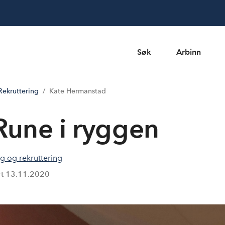
Søk
Arbinn
ekruttering
Kate Hermanstad
Rune i ryggen
 og rekruttering
rt
13.11.2020