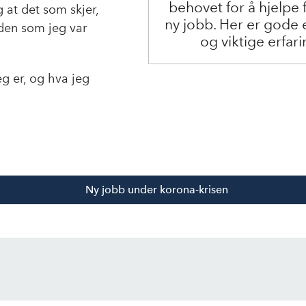
behovet for å hjelpe f
 at det som skjer,
ny jobb. Her er gode
tiden som jeg var
og viktige erfari
g er, og hva jeg
Ny jobb under korona-krisen