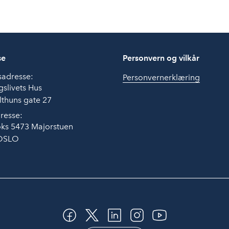
se
Personvern og vilkår
sadresse:
Personvernerklæring
slivets Hus
thuns gate 27
resse:
ks 5473 Majorstuen
OSLO