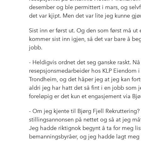
desember og ble permittert i mars, og selvf
det var kjipt. Men det var lite jeg kunne gj
Sist inn er først ut. Og den som først må ut
kommer sist inn igjen, så det var bare å be
jobb.
- Heldigvis ordnet det seg ganske raskt. N
resepsjonsmedarbeider hos KLP Eiendom i 
Trondheim, og det håper jeg at jeg kan fort
aldri jeg har hatt det så fint i en jobb som
foreløpig er det kun et engasjement via Bjør
- Om jeg kjente til Bjørg Fjell Rekruttering? 
stillingsannonsen på nettet og så at jeg må
Jeg hadde riktignok begynt å ta for meg lis
bemanningsbyråer, og jeg hadde lagt meg i