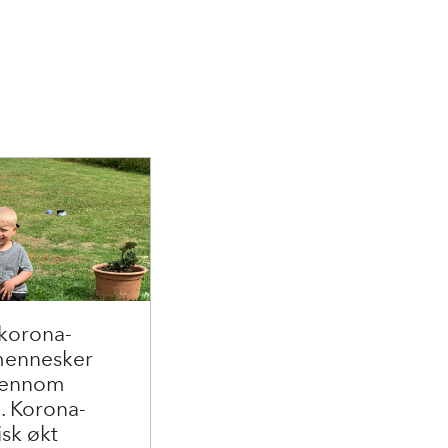
 korona-
 mennesker
gjennom
. Korona-
isk økt