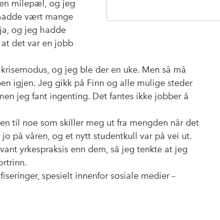
 en milepæl, og jeg
t hadde vært mange
 ja, og jeg hadde
 at det var en jobb
 i krisemodus, og jeg ble der en uke. Men så må
n igjen. Jeg gikk på Finn og alle mulige steder
men jeg fant ingenting. Det fantes ikke jobber å
den til noe som skiller meg ut fra mengden når det
jo på våren, og et nytt studentkull var på vei ut.
vant yrkespraksis enn dem, så jeg tenkte at jeg
rtrinn.
ifiseringer, spesielt innenfor sosiale medier –