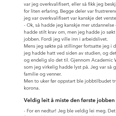
var jeg overkvalifisert, eller så fikk jeg be
for liten erfaring. Begge deler var frustrere
jeg var overkvalifisert var kanskje det verste
- Ok, så hadde jeg kanskje mer utdannelse
hadde stilt krav om, men jeg hadde jo søkt f
jobben. Fordi jeg ville inn i arbeidslivet.
Mens jeg søkte på stillinger fortsatte jeg i
jeg hadde hatt ved siden av studien, og det 
og endelig slo det til. Gjennom Academic W
som jeg virkelig hadde lyst på. Jeg var så g
familie og venner.
Men to uker før oppstart ble jobbtilbudet t
korona.
Veldig leit å miste den første jobben
- For en nedtur! Jeg ble veldig lei meg. D