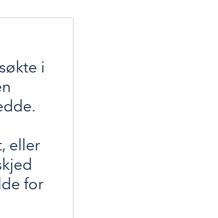
søkte i
en
edde.
, eller
skjed
de for