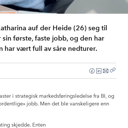
atharina auf der Heide (26) seg til
r sin første, faste jobb, og den har
 har vært full av såre nedturer.
F
L
E
Kopier
a
i
-
lenke
c
n
p
e
k
o
aster i strategisk markedsføringsledelse fra BI, og
b
e
s
 «ordentlige» jobb. Men det ble vanskeligere enn
o
d
t
o
I
k
n
nting skjedde. Enten