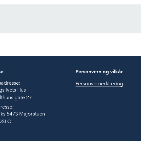
se
Personvern og vilkår
sadresse:
Personvernerklæring
slivets Hus
thuns gate 27
resse:
ks 5473 Majorstuen
OSLO