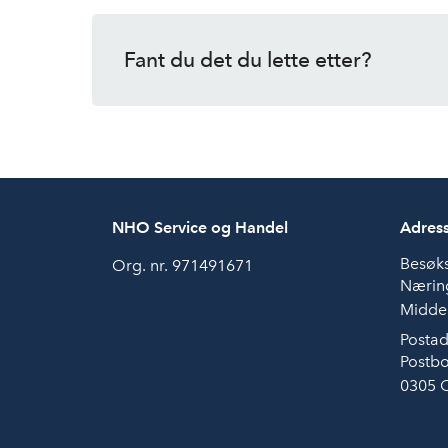
Fant du det du lette etter?
NHO Service og Handel
Adres
Besøk
Org. nr. 971491671
Næring
Middel
Postad
Postbo
0305 