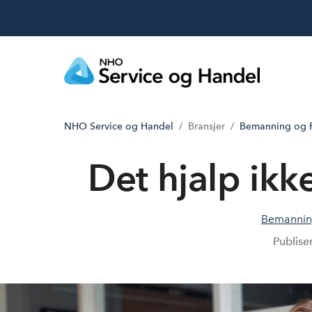
NHO Service og Handel
Bransjer
Bemanning og R
Det hjalp ikk
Bemanning
Publise