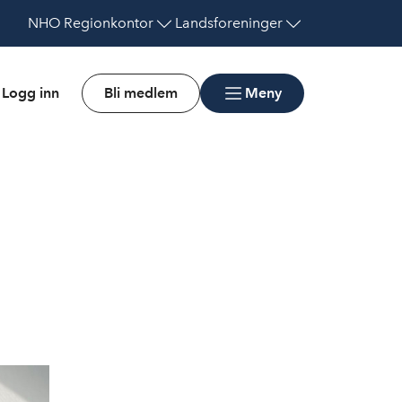
NHO
Regionkontor
Landsforeninger
Logg inn
Bli medlem
Meny