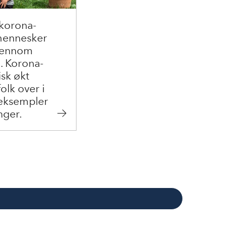
 korona-
 mennesker
gjennom
. Korona-
isk økt
olk over i
 eksempler
nger.