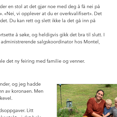
 under en stol at det gjør noe med deg å få nei på
. «Nei, vi opplever at du er overkvalifisert». Det
det. Du kan rett og slett ikke la det gå inn på
sette å søke, og heldigvis gikk det bra til slutt. I
m administrerende salgskoordinator hos Montel,
ble det ny feiring med familie og venner.
under, og jeg hadde
unn av koronaen. Men
ikevel.
dsoppgaver. Litt