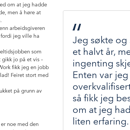
skjed om at jeg hadde
nde, men å høre at
.
 enn arbeidsgiveren
ordi jeg ville ha
Jeg søkte og 
et halvt år, m
 deltidsjobben som
gikk jo på et vis –
ingenting skj
ork fikk jeg en jobb
Enten var jeg
lad! Feiret stort med
overkvalifisert
rukket på grunn av
så fikk jeg be
om at jeg had
liten erfaring.
et er noe med den