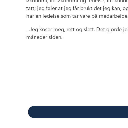
økonomi, litt økonomi og ledelse, litt kunde
tatt; jeg føler at jeg får brukt det jeg kan, 
har en ledelse som tar vare på medarbeider
- Jeg koser meg, rett og slett. Det gjorde j
måneder siden.