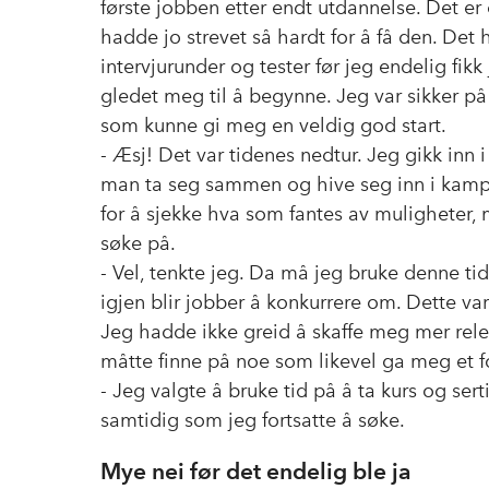
første jobben etter endt utdannelse. Det er
hadde jo strevet så hardt for å få den. De
intervjurunder og tester før jeg endelig fikk
gledet meg til å begynne. Jeg var sikker på
som kunne gi meg en veldig god start.
- Æsj! Det var tidenes nedtur. Jeg gikk inn
man ta seg sammen og hive seg inn i kampe
for å sjekke hva som fantes av muligheter, 
søke på.
- Vel, tenkte jeg. Da må jeg bruke denne ti
igjen blir jobber å konkurrere om. Dette var 
Jeg hadde ikke greid å skaffe meg mer rele
måtte finne på noe som likevel ga meg et fo
- Jeg valgte å bruke tid på å ta kurs og sert
samtidig som jeg fortsatte å søke.
Mye nei før det endelig ble ja