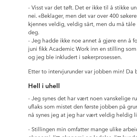
- Visst var det tøft. Det er ikke til å stikke
nei. «Beklager, men det var over 400 søkere»
kjennes veldig, veldig sårt, men du må tåle 
deg.
- Jeg hadde ikke noe annet å gjøre enn å fort
juni fikk Academic Work inn en stilling so
og jeg ble inkludert i søkerprosessen.
Etter to intervjurunder var jobben min! Da 
Hell i uhell
- Jeg synes det har vært noen vanskelige r
uflaks som mistet den første jobben på gr
nå synes jeg at jeg har vært veldig heldig l
- Stillingen min omfatter mange ulike arbei