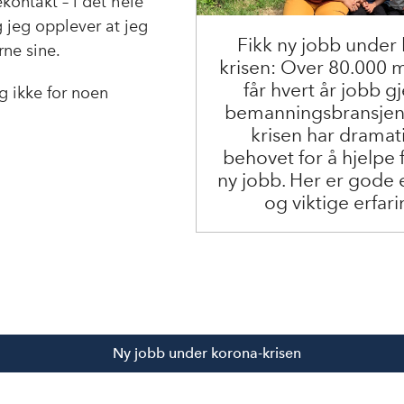
kontakt – i det hele
og jeg opplever at jeg
Fikk ny jobb under
ne sine.
krisen: Over 80.000
får hvert år jobb 
eg ikke for noen
bemanningsbransjen
krisen har dramat
behovet for å hjelpe f
ny jobb. Her er gode
og viktige erfari
Ny jobb under korona-krisen