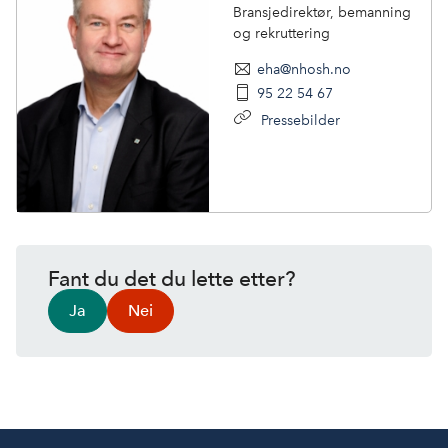
Bransjedirektør, bemanning
og rekruttering
eha@nhosh.no
95 22 54 67
Pressebilder
Fant du det du lette etter?
Ja
Nei