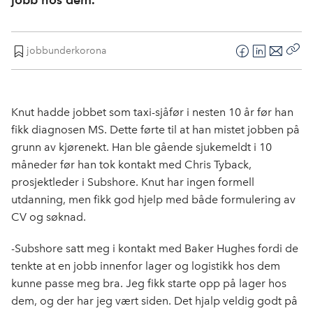
jobbunderkorona
F
L
E
Kop
a
i
-
len
c
n
p
e
k
o
Knut hadde jobbet som taxi-sjåfør i nesten 10 år før han
b
e
s
fikk diagnosen MS. Dette førte til at han mistet jobben på
o
d
t
grunn av kjørenekt. Han ble gående sjukemeldt i 10
o
I
måneder før han tok kontakt med Chris Tyback,
k
n
prosjektleder i Subshore. Knut har ingen formell
utdanning, men fikk god hjelp med både formulering av
CV og søknad.
-Subshore satt meg i kontakt med Baker Hughes fordi de
tenkte at en jobb innenfor lager og logistikk hos dem
kunne passe meg bra. Jeg fikk starte opp på lager hos
dem, og der har jeg vært siden. Det hjalp veldig godt på