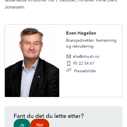
Jonassen.
Even Hagelien
Bransjedirektør, bemanning
og rekruttering
eha@nhosh.no
95 22 54 67
Pressebilder
Fant du det du lette etter?
Ja
Nei