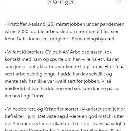
erfaringer.
- Kristoffer Aasland (25) mistet jobben under pandemien
våren 2020, og ble arbeidsledig i nærmere ett år, sier
Irene Dahl Jonassen, rådgiver i
Bemanningsbyraaet
.
- Vi fant Kristoffers CV på NAV Arbeidsplassen, tok
kontakt med ham og spurte om han ville ha et vikariat
som junior befrakter hos vår kunde Logi Trans. Etter å ha
vært arbeidsledig lenge, hadde han lav selvtillit og
mente selv han ikke var kvalifisert for jobben. Vi så
imidlertid at han hadde noe ved seg som kunne passe
inn hos Logi Trans.
- Vi hadde rett, og Kristoffer startet i vikariatet som junior
befrakter i juni. Det viste seg å være en god match! Etter
det 4 måneders lange vikariatet har Logi Trans nå valgt å
fastansette Kristoffer fra 1. oktober, forteller Irene Dahl