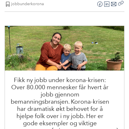
jobbunderkorona
F
L
E
Kop
a
i
-
len
c
n
p
e
k
o
b
e
s
o
d
t
o
I
k
n
Fikk ny jobb under korona-krisen:
Over 80.000 mennesker får hvert år
jobb gjennom
bemanningsbransjen. Korona-krisen
har dramatisk økt behovet for å
hjelpe folk over i ny jobb. Her er
gode eksempler og viktige