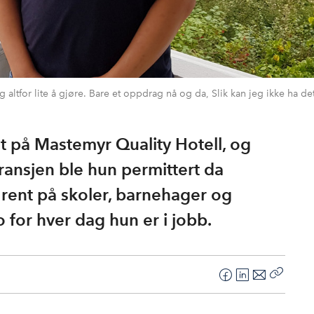
altfor lite å gjøre. Bare et oppdrag nå og da, Slik kan jeg ikke ha det
t på Mastemyr Quality Hotell, og
ransjen ble hun permittert da
n rent på skoler, barnehager og
 for hver dag hun er i jobb.
F
L
E
Kopier
a
i
-
lenke