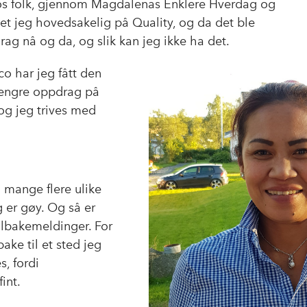
hos folk, gjennom Magdalenas Enklere Hverdag og
 jeg hovedsakelig på Quality, og da det ble
pdrag nå og da, og slik kan jeg ikke ha det.
o har jeg fått den
 lengre oppdrag på
, og jeg trives med
g mange flere ulike
 er gøy. Og så er
tilbakemeldinger. For
ke til et sted jeg
s, fordi
int.