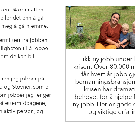
c
n
p
e
k
o
kken 04 om natten
b
e
s
 heller det enn å gå
o
d
t
nke meg å gå hjemme.
o
I
k
n
permittert fra jobben
igheten til å jobbe
 om de kan bli
Fikk ny jobb under
krisen: Over 80.000
får hvert år jobb 
, men jeg jobber på
bemanningsbransjen
d og Stovner, som er
krisen har dramat
om jobber jeg lenger
behovet for å hjelpe f
 på ettermiddagene,
ny jobb. Her er gode
og viktige erfari
n aktiv person, og