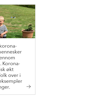
 korona-
 mennesker
gjennom
. Korona-
isk økt
olk over i
 eksempler
nger.