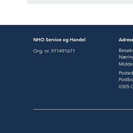
NHO Service og Handel
Adres
Besøk
Org. nr. 971491671
Næring
Middel
Postad
Postbo
0305 