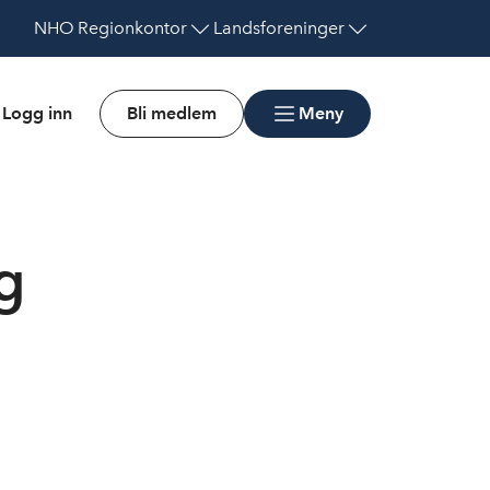
NHO
Regionkontor
Landsforeninger
Logg inn
Bli medlem
Meny
ig