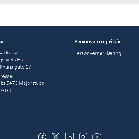
se
Personvern og vilkår
sadresse:
Personvernerklæring
slivets Hus
thuns gate 27
resse:
ks 5473 Majorstuen
OSLO