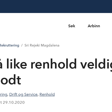
Søk
Arbinn
ekruttering
Sri Rejeki Magdalena
å like renhold veld
odt
ring
,
Drift og Service
,
Renhold
rt
29.10.2020