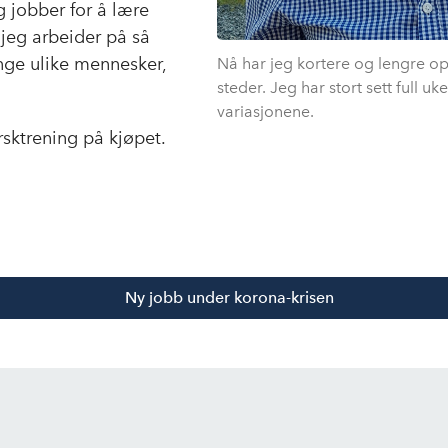
 jobber for å lære
r jeg arbeider på så
nge ulike mennesker,
Nå har jeg kortere og lengre o
steder. Jeg har stort sett full uk
variasjonene.
rsktrening på kjøpet.
Ny jobb under korona-krisen