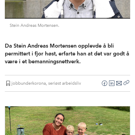
Stein Andreas Mortensen.
Da Stein Andreas Mortensen opplevde å bli
permittert i fjor høst, erfarte han at det var godt å
være i et bemanningsnettverk.
jobbunderkorona
,
seriøst arbeidsliv
F
L
E
Kop
a
i
-
len
c
n
p
e
k
o
b
e
s
o
d
t
o
I