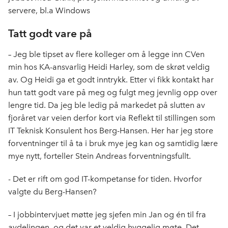
servere, bl.a Windows
Tatt godt vare på
– Jeg ble tipset av flere kolleger om å legge inn CVen
min hos KA-ansvarlig Heidi Harley, som de skrøt veldig
av. Og Heidi ga et godt inntrykk. Etter vi fikk kontakt har
hun tatt godt vare på meg og fulgt meg jevnlig opp over
lengre tid. Da jeg ble ledig på markedet på slutten av
fjoråret var veien derfor kort via Reflekt til stillingen som
IT Teknisk Konsulent hos Berg-Hansen. Her har jeg store
forventninger til å ta i bruk mye jeg kan og samtidig lære
mye nytt, forteller Stein Andreas forventningsfullt.
- Det er rift om god IT-kompetanse for tiden. Hvorfor
valgte du Berg-Hansen?
– I jobbintervjuet møtte jeg sjefen min Jan og én til fra
avdelingen, og det var et veldig hyggelig møte. Det