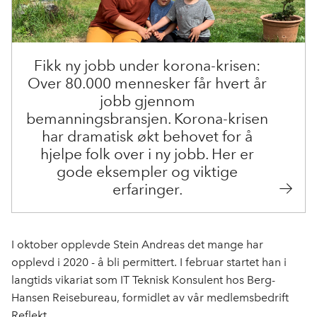
k
n
Fikk ny jobb under korona-krisen:
Over 80.000 mennesker får hvert år
jobb gjennom
bemanningsbransjen. Korona-krisen
har dramatisk økt behovet for å
hjelpe folk over i ny jobb. Her er
gode eksempler og viktige
erfaringer.
I oktober opplevde Stein Andreas det mange har
opplevd i 2020 - å bli permittert. I februar startet han i
langtids vikariat som IT Teknisk Konsulent hos Berg-
Hansen Reisebureau, formidlet av vår medlemsbedrift
Reflekt.