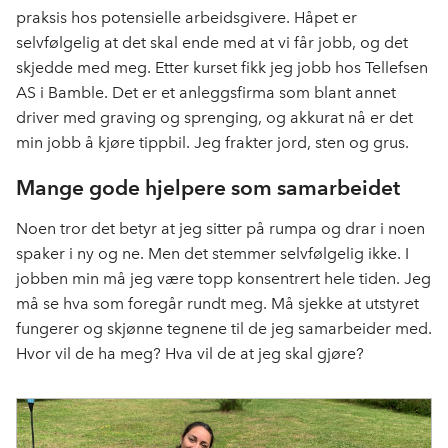
praksis hos potensielle arbeidsgivere. Håpet er
selvfølgelig at det skal ende med at vi får jobb, og det
skjedde med meg. Etter kurset fikk jeg jobb hos Tellefsen
AS i Bamble. Det er et anleggsfirma som blant annet
driver med graving og sprenging, og akkurat nå er det
min jobb å kjøre tippbil. Jeg frakter jord, sten og grus.
Mange gode hjelpere som samarbeidet
Noen tror det betyr at jeg sitter på rumpa og drar i noen
spaker i ny og ne. Men det stemmer selvfølgelig ikke. I
jobben min må jeg være topp konsentrert hele tiden. Jeg
må se hva som foregår rundt meg. Må sjekke at utstyret
fungerer og skjønne tegnene til de jeg samarbeider med.
Hvor vil de ha meg? Hva vil de at jeg skal gjøre?