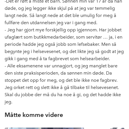
-Det er røft å miste et barn. Sønnen min var 17 år da han
b
e
s
døde, og jeg legger ikke skjul på at jeg var temmelig
o
d
t
langt nede. Så langt nede at det ble umulig for meg å
o
I
fullføre den utdannelsen jeg var i gang med.
k
n
- Jeg har gjort mye forskjellig opp igjennom. Har jobbet
ufaglært som butikkmedarbeider, som servitør … ja, i en
periode hadde jeg også jobb som lefsebaker. Men så
begynte jeg i helsevesenet, og det likte jeg så godt at jeg
gikk i gang med å ta fagbrevet som helsearbeider.
- Alle eksamenene var unnagjort, og jeg manglet bare
den siste praksisperioden, da sønnen min døde. Da
stoppet det opp for meg, og det ble ikke noe fagbrev.
Jeg orket rett og slett ikke å gå tilbake til helsevesenet.
Skal du jobbe der må du ha noe å gi, og det hadde ikke
jeg.
Måtte komme videre