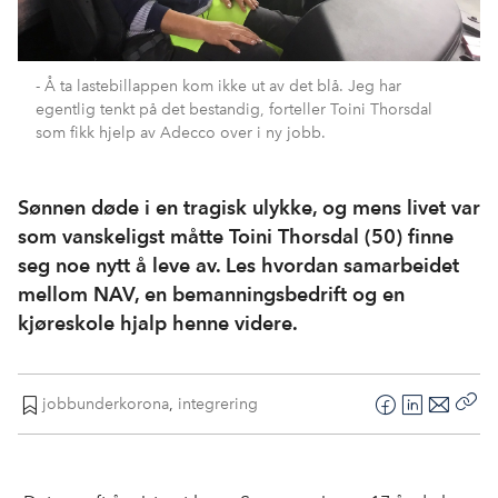
- Å ta lastebillappen kom ikke ut av det blå. Jeg har
egentlig tenkt på det bestandig, forteller Toini Thorsdal
som fikk hjelp av Adecco over i ny jobb.
Sønnen døde i en tragisk ulykke, og mens livet var
som vanskeligst måtte Toini Thorsdal (50) finne
seg noe nytt å leve av. Les hvordan samarbeidet
mellom NAV, en bemanningsbedrift og en
kjøreskole hjalp henne videre.
jobbunderkorona
,
integrering
F
L
E
Kop
a
i
-
len
c
n
p
e
k
o