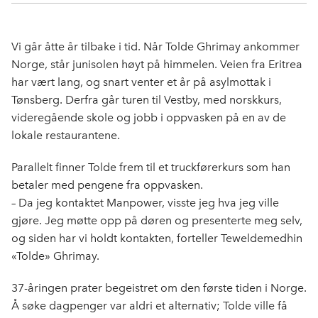
a
i
-
len
c
n
p
e
k
o
Vi går åtte år tilbake i tid. Når Tolde Ghrimay ankommer
b
e
s
Norge, står junisolen høyt på himmelen. Veien fra Eritrea
o
d
t
har vært lang, og snart venter et år på asylmottak i
o
I
Tønsberg. Derfra går turen til Vestby, med norskkurs,
k
n
videregående skole og jobb i oppvasken på en av de
lokale restaurantene.
Parallelt finner Tolde frem til et truckførerkurs som han
betaler med pengene fra oppvasken.
– Da jeg kontaktet Manpower, visste jeg hva jeg ville
gjøre. Jeg møtte opp på døren og presenterte meg selv,
og siden har vi holdt kontakten, forteller Teweldemedhin
«Tolde» Ghrimay.
37-åringen prater begeistret om den første tiden i Norge.
Å søke dagpenger var aldri et alternativ; Tolde ville få