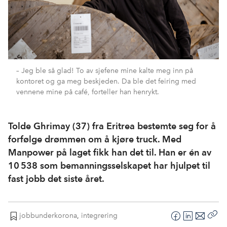
– Jeg ble så glad! To av sjefene mine kalte meg inn på
kontoret og ga meg beskjeden. Da ble det feiring med
vennene mine på café, forteller han henrykt.
Tolde Ghrimay (37) fra Eritrea bestemte seg for å
forfølge drømmen om å kjøre truck. Med
Manpower på laget fikk han det til. Han er én av
10 538 som bemanningsselskapet har hjulpet til
fast jobb det siste året.
jobbunderkorona
,
integrering
F
L
E
Kop