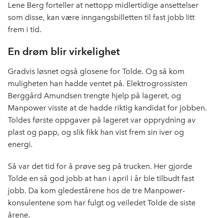
Lene Berg forteller at nettopp midlertidige ansettelser
som disse, kan være inngangsbilletten til fast jobb litt
frem i tid.
En drøm blir virkelighet
Gradvis løsnet også glosene for Tolde. Og så kom
muligheten han hadde ventet på. Elektrogrossisten
Berggård Amundsen trengte hjelp på lageret, og
Manpower visste at de hadde riktig kandidat for jobben.
Toldes første oppgaver på lageret var opprydning av
plast og papp, og slik fikk han vist frem sin iver og
energi.
Så var det tid for å prøve seg på trucken. Her gjorde
Tolde en så god jobb at han i april i år ble tilbudt fast
jobb. Da kom gledestårene hos de tre Manpower-
konsulentene som har fulgt og veiledet Tolde de siste
årene.