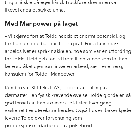
ting til å skje på egenhånd. Truckførerdrømmen var
likevel enda et stykke unna.
Med Manpower på laget
– Vi skjønte fort at Tolde hadde et enormt potensial, og
tok han umiddelbart inn for en prat. For å få innpass i
arbeidslivet er språk nøkkelen, noe som var en utfordring
for Tolde. Heldigvis fant vi frem til en kunde som lot han
lære språket gjennom å være i arbeid, sier Lene Berg,
konsulent for Tolde i Manpower.
Kunden var Stil Tekstil AS, jobben var rulling av
dørmatter – en fysisk krevende øvelse. Tolde gjorde en så
god innsats at han sto øverst på listen hver gang
vaskeriet trengte ekstra hender. Også hos en bakerikjede
leverte Tolde over forventning som
produksjonsmedarbeider av pølsebrød.