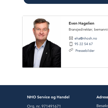
Even Hagelien
Bransjedirektør, bemanni
eha@nhosh.no
95 22 54 67
Pressebilder
NHO Service og Handel
Adres
Besøk
Org. nr. 971491671