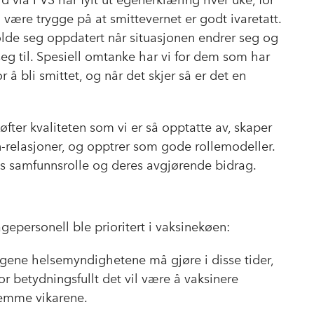
 via PVS har fylt ut egenerklæring hver uke, for
 være trygge på at smittevernet er godt ivaretatt.
holde seg oppdatert når situasjonen endrer seg og
 seg til. Spesiell omtanke har vi for dem som har
or å bli smittet, og når det skjer så er det en
fter kvaliteten som vi er så opptatte av, skaper
-relasjoner, og opptrer som gode rollemodeller.
ns samfunnsrolle og deres avgjørende bidrag.
epersonell ble prioritert i vaksinekøen:
ringene helsemyndighetene må gjøre i disse tider,
r betydningsfullt det vil være å vaksinere
lemme vikarene.