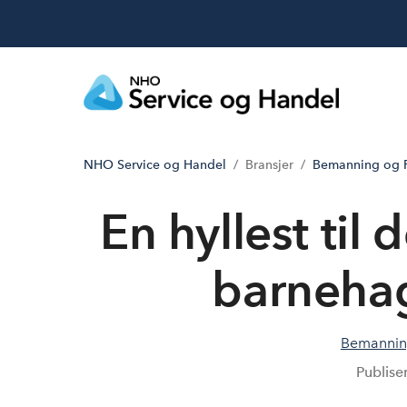
NHO Service og Handel
Bransjer
Bemanning og R
En hyllest til 
barnehag
Bemanning
Publise