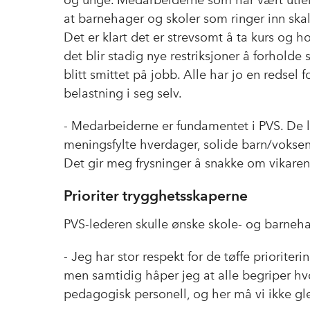
og unge. Medarbeiderne som har vært utleid
at barnehager og skoler som ringer inn skal
Det er klart det er strevsomt å ta kurs og 
det blir stadig nye restriksjoner å forholde
blitt smittet på jobb. Alle har jo en redsel f
belastning i seg selv.
- Medarbeiderne er fundamentet i PVS. De lø
meningsfylte hverdager, solide barn/voksen
Det gir meg frysninger å snakke om vikare
Prioriter trygghetsskaperne
PVS-lederen skulle ønske skole- og barnehag
- Jeg har stor respekt for de tøffe priorite
men samtidig håper jeg at alle begriper hvo
pedagogisk personell, og her må vi ikke g