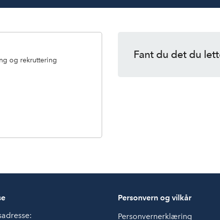
Fant du det du lett
ng og rekruttering
se
Personvern og vilkår
sadresse:
Personvernerklæring