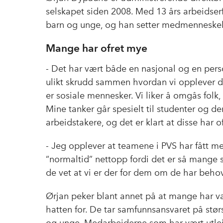
selskapet siden 2008. Med 13 års arbeidserfa
barn og unge, og han setter medmenneskeli
Mange har ofret mye
- Det har vært både en nasjonal og en pers
ulikt skrudd sammen hvordan vi opplever den,
er sosiale mennesker. Vi liker å omgås folk, 
Mine tanker går spesielt til studenter og 
arbeidstakere, og det er klart at disse har 
- Jeg opplever at teamene i PVS har fått me
“normaltid” nettopp fordi det er så mange sk
de vet at vi er der for dem om de har beho
Ørjan peker blant annet på at mange har vært
hatten for. De tar samfunnsansvaret på stør