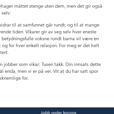
ehager måttet stenge uten dem, men det gir også
 selv:
idrar til at samfunnet går rundt, og til at mange
ende tiden. Vikarer gir av seg selv hver eneste
 betydningsfulle voksne rundt barna vil være en
 og for hver enkelt relasjon. For meg er det helt
tert.
 som jobber som vikar: Tusen takk. Din innsats dette
ål enda, men vi er på vei. Vit at du har satt spor
kknemlige for.
Jobb under korona