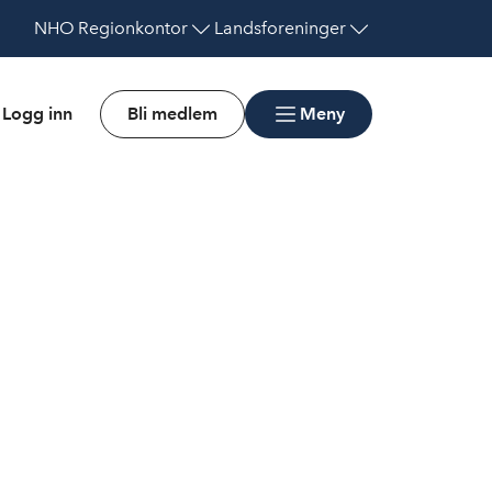
NHO
Regionkontor
Landsforeninger
Logg inn
Bli medlem
Meny