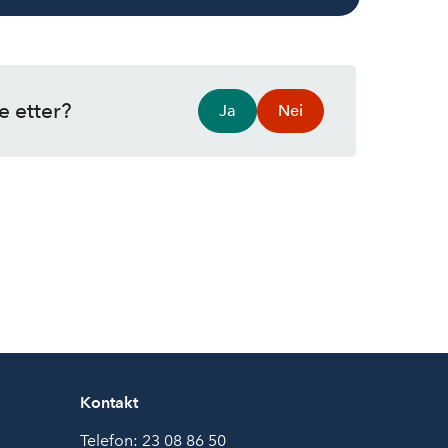
e etter?
Ja
Nei
Kontakt
Telefon:
23 08 86 50