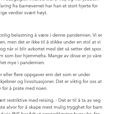
b
e
s
ring fra barnevernet har han et stort hjerte for
o
d
t
ge verdier svært høyt.
o
I
k
n
onlig belastning å være i denne pandemien. Vi er
 men det er ikke til å stikke under en stol at vi
og når vi blir avkortet med det så setter det spor.
dem som bor hjemmefra. Mange av disse er jo våre
ofret mye i pandemien.
r eller flere oppgaver enn det som er under
jebner og livssituasjoner. Det er viktig for oss at
v for å prate med noen.
 restriktive med reising. - Det er til å ta av seg
ste alvor for å skape mest mulig trygghet for barn