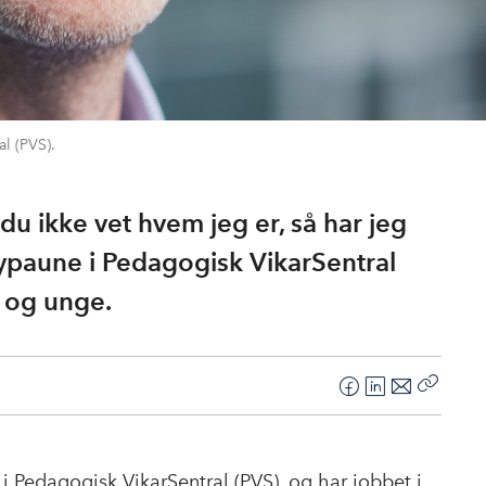
l (PVS).
m du ikke vet hvem jeg er, så har jeg
ypaune i Pedagogisk VikarSentral
n og unge.
F
L
E
Kopier
a
i
-
lenke
c
n
p
e
k
o
 Pedagogisk VikarSentral (PVS), og har jobbet i