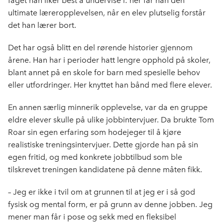
faget han liker best å undervise i: her får han den
ultimate læreropplevelsen, når en elev plutselig forstår
det han lærer bort.
Det har også blitt en del rørende historier gjennom
årene. Han har i perioder hatt lengre opphold på skoler,
blant annet på en skole for barn med spesielle behov
eller utfordringer. Her knyttet han bånd med flere elever.
En annen særlig minnerik opplevelse, var da en gruppe
eldre elever skulle på ulike jobbintervjuer. Da brukte Tom
Roar sin egen erfaring som hodejeger til å kjøre
realistiske treningsintervjuer. Dette gjorde han på sin
egen fritid, og med konkrete jobbtilbud som ble
tilskrevet treningen kandidatene på denne måten fikk.
– Jeg er ikke i tvil om at grunnen til at jeg er i så god
fysisk og mental form, er på grunn av denne jobben. Jeg
mener man får i pose og sekk med en fleksibel