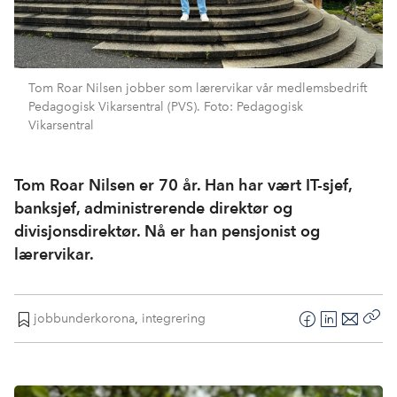
Tom Roar Nilsen jobber som lærervikar vår medlemsbedrift
Pedagogisk Vikarsentral (PVS). Foto: Pedagogisk
Vikarsentral
Tom Roar Nilsen er 70 år. Han har vært IT-sjef,
banksjef, administrerende direktør og
divisjonsdirektør. Nå er han pensjonist og
lærervikar.
jobbunderkorona
,
integrering
F
L
E
Kop
a
i
-
len
c
n
p
e
k
o