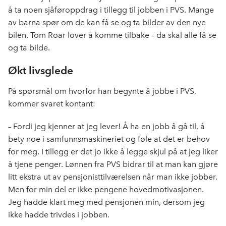
å ta noen sjåføroppdrag i tillegg til jobben i PVS. Mange
av barna spør om de kan få se og ta bilder av den nye
bilen. Tom Roar lover å komme tilbake – da skal alle få se
og ta bilde.
Økt livsglede
På spørsmål om hvorfor han begynte å jobbe i PVS,
kommer svaret kontant:
– Fordi jeg kjenner at jeg lever! Å ha en jobb å gå til, å
bety noe i samfunnsmaskineriet og føle at det er behov
for meg. I tillegg er det jo ikke å legge skjul på at jeg liker
å tjene penger. Lønnen fra PVS bidrar til at man kan gjøre
litt ekstra ut av pensjonisttilværelsen når man ikke jobber.
Men for min del er ikke pengene hovedmotivasjonen.
Jeg hadde klart meg med pensjonen min, dersom jeg
ikke hadde trivdes i jobben.