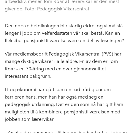
arbeidsliv, mener Tom Roar at lærervikar er den mest
givende. Foto: Pedagogisk Vikarsentral
Den norske befolkningen blir stadig eldre, og vi må stå
lenger i jobb om velferdsstaten vår skal bestå. Kan en
fleksibel pensjonisttilværelse være en del av løsningen?
Vår medlemsbedrift Pedagogisk Vikarsentral (PVS) har
mange dyktige vikarer i alle aldre. En av dem er Tom
Roar – en 70-åring med en over gjennomsnittet
interessant bakgrunn.
IT og økonomi har gått som en rød tråd gjennom
karrieren hans, men han har også med seg en
pedagogisk utdanning. Det er den som nå har gitt ham
muligheten til å kombinere pensjonisttilværelsen med
jobben som lærervikar.
– Av alle de spennende stillingene jeg har hatt, er jobben