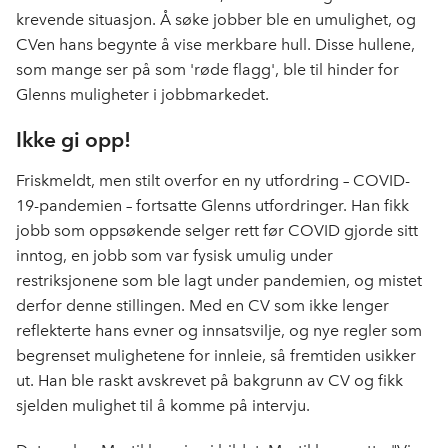
k
n
krevende situasjon. Å søke jobber ble en umulighet, og
CVen hans begynte å vise merkbare hull. Disse hullene,
som mange ser på som 'røde flagg', ble til hinder for
Glenns muligheter i jobbmarkedet.
Ikke gi opp!
Friskmeldt, men stilt overfor en ny utfordring – COVID-
19-pandemien – fortsatte Glenns utfordringer. Han fikk
jobb som oppsøkende selger rett før COVID gjorde sitt
inntog, en jobb som var fysisk umulig under
restriksjonene som ble lagt under pandemien, og mistet
derfor denne stillingen. Med en CV som ikke lenger
reflekterte hans evner og innsatsvilje, og nye regler som
begrenset mulighetene for innleie, så fremtiden usikker
ut. Han ble raskt avskrevet på bakgrunn av CV og fikk
sjelden mulighet til å komme på intervju.