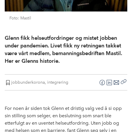
Foto: Mastil
Glenn fikk helseutfordringer og mistet jobben
under pandemien. Livet fikk ny retningen takket
være vårt medlem, bemanningsbedriften Mastil.
Her er Glenns historie.
jobbunderkorona
,
integrering
F
L
E
Kop
a
i
-
len
c
n
p
e
k
o
For noen år siden tok Glenn et dristig valg ved å si opp
b
e
s
sin stilling som selger, en beslutning som snart ble
o
d
t
etterfulgt av en uventet helseutfordring. Uten jobb og
o
I
med helsen som en barriere, fant Glenn seg selv i en