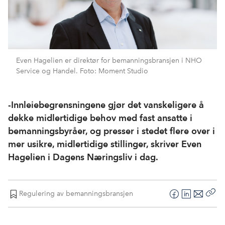
Even Hagelien er direktør for bemanningsbransjen i NHO
Service og Handel. Foto: Moment Studio
-Innleiebegrensningene gjør det vanskeligere å
dekke midlertidige behov med fast ansatte i
bemanningsbyråer, og presser i stedet flere over i
mer usikre, midlertidige stillinger, skriver Even
Hagelien i Dagens Næringsliv i dag.
Regulering av bemanningsbransjen
F
L
E
Kop
a
i
-
len
c
n
p