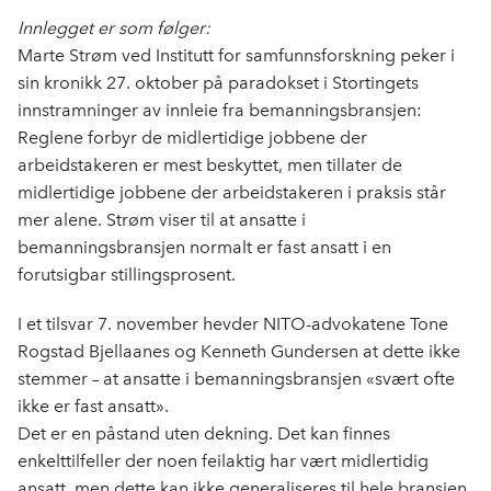
e
k
o
Innlegget er som følger:
b
e
s
Marte Strøm ved Institutt for samfunnsforskning peker i
o
d
t
sin kronikk 27. oktober på paradokset i Stortingets
o
I
innstramninger av innleie fra bemanningsbransjen:
k
n
Reglene forbyr de midlertidige jobbene der
arbeidstakeren er mest beskyttet, men tillater de
midlertidige jobbene der arbeidstakeren i praksis står
mer alene. Strøm viser til at ansatte i
bemanningsbransjen normalt er fast ansatt i en
forutsigbar stillingsprosent.
I et tilsvar 7. november hevder NITO-advokatene Tone
Rogstad Bjellaanes og Kenneth Gundersen at dette ikke
stemmer – at ansatte i bemanningsbransjen «svært ofte
ikke er fast ansatt».
Det er en påstand uten dekning. Det kan finnes
enkelttilfeller der noen feilaktig har vært midlertidig
ansatt, men dette kan ikke generaliseres til hele bransjen,