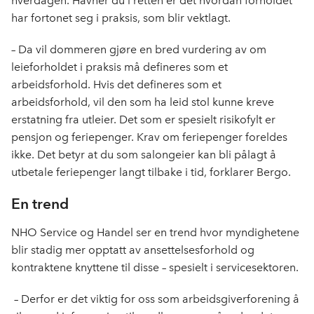
hverdagen. Havner du i retten er det hvordan forholdet
har fortonet seg i praksis, som blir vektlagt.
– Da vil dommeren gjøre en bred vurdering av om
leieforholdet i praksis må defineres som et
arbeidsforhold. Hvis det defineres som et
arbeidsforhold, vil den som ha leid stol kunne kreve
erstatning fra utleier. Det som er spesielt risikofylt er
pensjon og feriepenger. Krav om feriepenger foreldes
ikke. Det betyr at du som salongeier kan bli pålagt å
utbetale feriepenger langt tilbake i tid, forklarer Bergo.
En trend
NHO Service og Handel ser en trend hvor myndighetene
blir stadig mer opptatt av ansettelsesforhold og
kontraktene knyttene til disse – spesielt i servicesektoren.
– Derfor er det viktig for oss som arbeidsgiverforening å