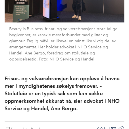
Beauty is Business, frisør- og velværebransjens store årlige
begivenhet, er kanskje mest forbundet med glitter og
glamour. Faglig påfyll er likevel en minst like viktig del av
arrangementet. Her holder advokat i NHO Service og
Handel, Ane Bergo, foredrag om stolutleie og
oppsigelsestid. Foto: NHO Service og Handel
Frisør- og velværebransjen kan oppleve å havne
mer i myndighetenes søkelys fremover. –
Stolutleie er en typisk sak som kan vekke
oppmerksomhet akkurat nå, sier advokat i NHO
Service og Handel, Ane Bergo.