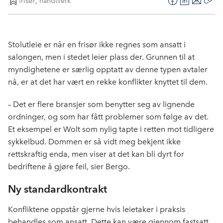
frisør
,
håndtverk
F
L
E
Kop
a
i
-
len
c
n
p
e
k
o
Stolutleie er når en frisør ikke regnes som ansatt i
b
e
s
salongen, men i stedet leier plass der. Grunnen til at
o
d
t
myndighetene er særlig opptatt av denne typen avtaler
o
I
nå, er at det har vært en rekke konflikter knyttet til dem.
k
n
– Det er flere bransjer som benytter seg av lignende
ordninger, og som har fått problemer som følge av det.
Et eksempel er Wolt som nylig tapte i retten mot tidligere
sykkelbud. Dommen er så vidt meg bekjent ikke
rettskraftig enda, men viser at det kan bli dyrt for
bedriftene å gjøre feil, sier Bergo.
Ny standardkontrakt
Konfliktene oppstår gjerne hvis leietaker i praksis
behandles som ansatt. Dette kan være gjennom fastsatt