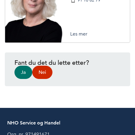
91 10 62 79
Les mer
Fant du det du lette etter?
Ja
Nei
NHO Service og Handel
Org. nr. 971491671