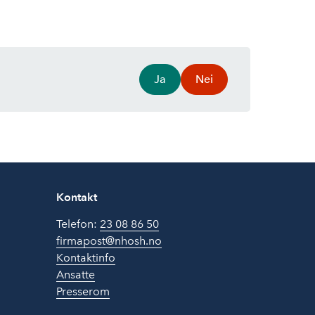
Ja
Nei
Kontakt
Telefon:
23 08 86 50
firmapost@nhosh.no
Kontaktinfo
Ansatte
Presserom