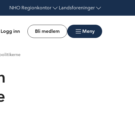
NHO
Regionkontor
Landsforeninger
Logg inn
Bli medlem
Meny
olitikerne
n
e