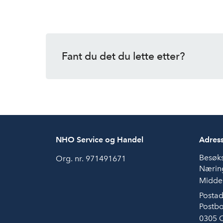
Fant du det du lette etter?
NHO Service og Handel
Adres
Besøk
Org. nr. 971491671
Næring
Middel
Postad
Postbo
0305 