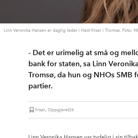
Linn Veronika Hansen er daglig leder i Høst frisør i Tromsø. Foto: 
- Det er urimelig at små og mel
bank for staten, sa Linn Veronika
Tromsø, da hun og NHOs SMB for
partier.
frisør
,
Oppgjøret26
Linn Veronika Hansen var tydelig i sin tilba