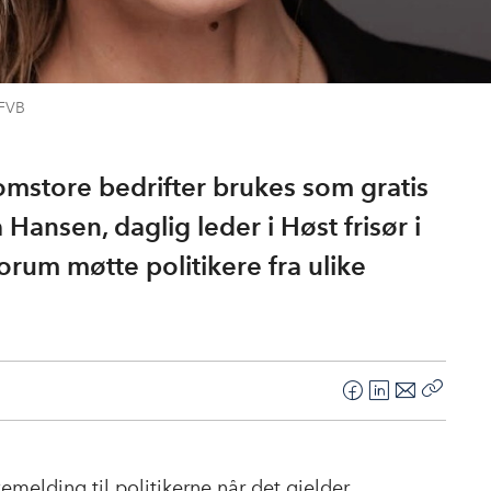
NFVB
lomstore bedrifter brukes som gratis
 Hansen, daglig leder i Høst frisør i
um møtte politikere fra ulike
F
L
E
Kopier
a
i
-
lenke
c
n
p
e
k
o
kemelding til politikerne når det gjelder