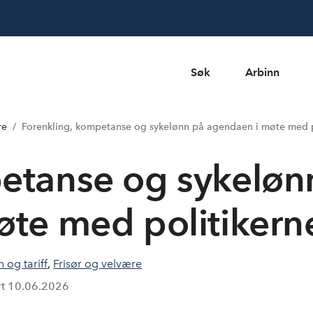
Søk
Arbinn
re
Forenkling, kompetanse og sykelønn på agendaen i møte med p
etanse og sykeløn
te med politikern
 og tariff
,
Frisør og velvære
rt
10.06.2026