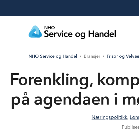
NHO Service og Handel
Bransjer
Frisør og Velvæ
Forenkling, komp
på agendaen i mø
Næringspolitikk
,
Lønn
Publise