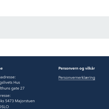
se
Personvern og vilkår
sadresse:
Personvernerklæring
slivets Hus
thuns gate 27
resse:
ks 5473 Majorstuen
OSLO