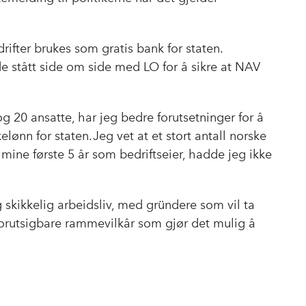
b
e
s
o
d
t
o
I
ifter brukes som gratis bank for staten.
k
n
de stått side om side med LO for å sikre at NAV
og 20 ansatte, har jeg bedre forutsetninger for å
lønn for staten. Jeg vet at et stort antall norske
I mine første 5 år som bedriftseier, hadde jeg ikke
 skikkelig arbeidsliv, med gründere som vil ta
 forutsigbare rammevilkår som gjør det mulig å