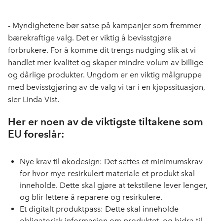
len
c
n
p
e
k
o
- Myndighetene bør satse på kampanjer som fremmer
b
e
s
bærekraftige valg. Det er viktig å bevisstgjøre
o
d
t
forbrukere. For å komme dit trengs nudging slik at vi
o
I
handlet mer kvalitet og skaper mindre volum av billige
k
n
og dårlige produkter. Ungdom er en viktig målgruppe
med bevisstgjøring av de valg vi tar i en kjøpssituasjon,
sier Linda Vist.
Her er noen av de viktigste tiltakene som
EU foreslår:
Nye krav til økodesign: Det settes et minimumskrav
for hvor mye resirkulert materiale et produkt skal
inneholde. Dette skal gjøre at tekstilene lever lenger,
og blir lettere å reparere og resirkulere.
Et digitalt produktpass: Dette skal inneholde
obligatorisk informasjon om produktet, og bidra til