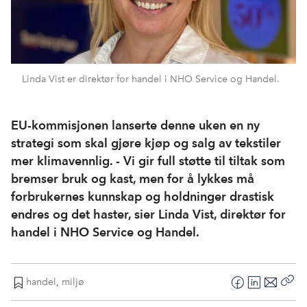
Linda Vist er direktør for handel i NHO Service og Handel.
EU-kommisjonen lanserte denne uken en ny
strategi som skal gjøre kjøp og salg av tekstiler
mer klimavennlig. - Vi gir full støtte til tiltak som
bremser bruk og kast, men for å lykkes må
forbrukernes kunnskap og holdninger drastisk
endres og det haster, sier Linda Vist, direktør for
handel i NHO Service og Handel.
handel
,
miljø
F
L
E
Kop
a
i
-