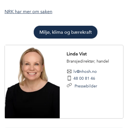
NRK har mer om saken
Miljø, klima og bærekraft
Linda Vist
Bransjedirektør, handel
lv@nhosh.no
48 00 81 46
Pressebilder