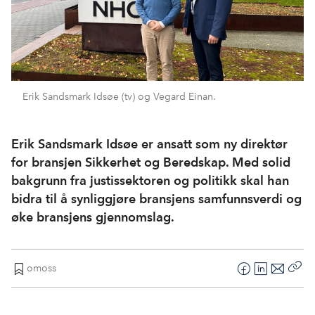
Erik Sandsmark Idsøe (tv) og Vegard Einan.
Erik Sandsmark Idsøe er ansatt som ny direktør
for bransjen Sikkerhet og Beredskap. Med solid
bakgrunn fra justissektoren og politikk skal han
bidra til å synliggjøre bransjens samfunnsverdi og
øke bransjens gjennomslag.
omoss
F
L
E
Kop
a
i
-
len
c
n
p