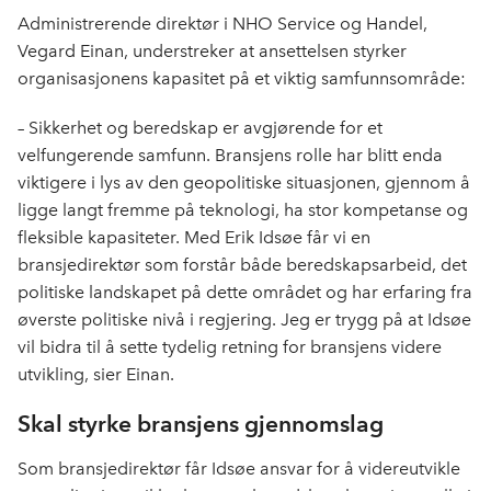
e
k
o
Administrerende direktør i NHO Service og Handel,
b
e
s
Vegard Einan, understreker at ansettelsen styrker
o
d
t
organisasjonens kapasitet på et viktig samfunnsområde:
o
I
k
n
– Sikkerhet og beredskap er avgjørende for et
velfungerende samfunn. Bransjens rolle har blitt enda
viktigere i lys av den geopolitiske situasjonen, gjennom å
ligge langt fremme på teknologi, ha stor kompetanse og
fleksible kapasiteter. Med Erik Idsøe får vi en
bransjedirektør som forstår både beredskapsarbeid, det
politiske landskapet på dette området og har erfaring fra
øverste politiske nivå i regjering. Jeg er trygg på at Idsøe
vil bidra til å sette tydelig retning for bransjens videre
utvikling, sier Einan.
Skal styrke bransjens gjennomslag
Som bransjedirektør får Idsøe ansvar for å videreutvikle