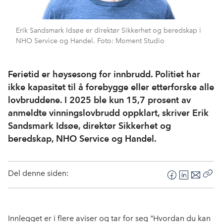
Erik Sandsmark Idsøe er direktør Sikkerhet og beredskap i
NHO Service og Handel. Foto: Moment Studio
Ferietid er høysesong for innbrudd. Politiet har
ikke kapasitet til å forebygge eller etterforske alle
lovbruddene. I 2025 ble kun 15,7 prosent av
anmeldte vinningslovbrudd oppklart, skriver Erik
Sandsmark Idsøe, direktør Sikkerhet og
beredskap, NHO Service og Handel.
Del denne siden:
F
L
E
Kop
a
i
-
len
c
n
p
e
k
o
Innlegget er i flere aviser og tar for seg "Hvordan du kan