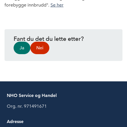
b
e
s
forebygge innbrudd".
Se her
o
d
t
o
I
k
n
Fant du det du lette etter?
Ja
Nei
NHO Service og Handel
Org. nr. 971491671
Adresse