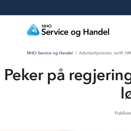
NHO Service og Handel
Advokattjenester, tariff, H
Peker på regjering
l
Publise