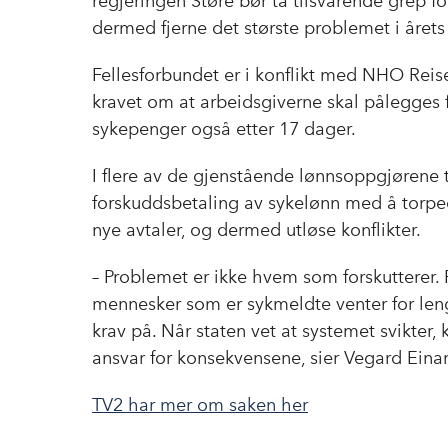
regjeringen Støre bør ta tilsvarende grep fo
dermed fjerne det største problemet i året
Fellesforbundet er i konflikt med NHO Reise
kravet om at arbeidsgiverne skal pålegges 
sykepenger også etter 17 dager.
I flere av de gjenstående lønnsoppgjørene 
forskuddsbetaling av sykelønn med å torpe
nye avtaler, og dermed utløse konflikter.
– Problemet er ikke hvem som forskutterer. 
mennesker som er sykmeldte venter for leng
krav på. Når staten vet at systemet svikter,
ansvar for konsekvensene, sier Vegard Eina
TV2 har mer om saken her