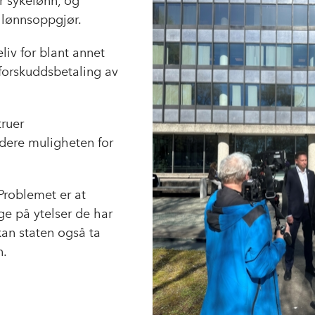
r sykelønn, og
o
d
t
s lønnsoppgjør.
o
I
k
n
liv for blant annet
forskuddsbetaling av
truer
dere muligheten for
Problemet er at
e på ytelser de har
 kan staten også ta
n.