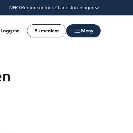
NHO
Regionkontor
Landsforeninger
Logg inn
Bli medlem
Meny
en