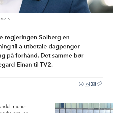
Studio
 regjeringen Solberg en
ing til å utbetale dagpenger
ng på forhånd. Det samme bør
egard Einan til TV2.
F
L
E
Kopier
a
i
-
lenke
c
n
p
e
k
o
andel, mener
b
e
s