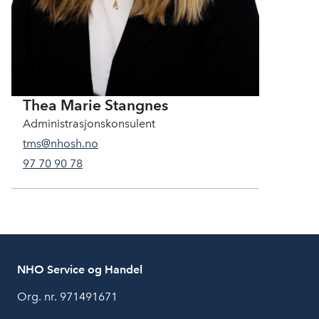
Thea Marie Stangnes
Administrasjonskonsulent
tms@nhosh.no
97 70 90 78
NHO Service og Handel
Org. nr. 971491671