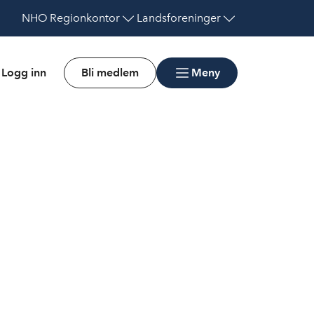
NHO
Regionkontor
Landsforeninger
Logg inn
Bli medlem
Meny