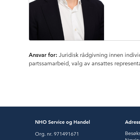
n
P
o
u
l
s
e
n
Ansvar for:
Juridisk rådgivning innen individ
partssamarbeid, valg av ansattes representan
NHO Service og Handel
Adres
Besøk
Org. nr. 971491671