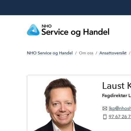
NHO Service og Handel
Om oss
Ansattoversikt
L
a
u
s
Laust 
t
K
Fagdirektør L
r
i
lkp@nhos
s
t
97 67 26 
i
a