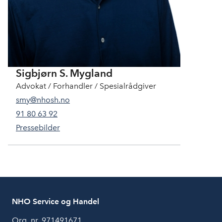
Sigbjørn S. Mygland
Advokat / Forhandler / Spesialrådgiver
smy@nhosh.no
91 80 63 92
Pressebilder
NHO Service og Handel
Org. nr. 971491671