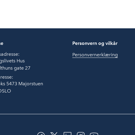
se
Personvern og vilkår
sadresse:
Personvernerklæring
slivets Hus
thuns gate 27
resse:
ks 5473 Majorstuen
OSLO