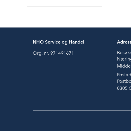
NHO Service og Handel
Adres
Besøk
Org. nr. 971491671
Næring
Middel
Postad
Postbo
0305 