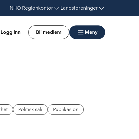
NHO
Regionkontor
Landsforeninger
Logg inn
Bli medlem
Meny
het
Politisk sak
Publikasjon