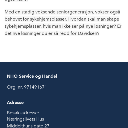
Med en stadig voksende seniorgenerasjon, vokser også
behovet for sykehjemsplasser. Hvordan skal man skape
sykehjemsplasser, hvis man ikke ser på nye løsninger? Er
det nye løsninger du er så redd for Davidsen?
NHO Service og Handel
Org. nr. 971491671
Adresse
Besøksadresse:
Næringslivets Hus
Middelthuns gate 27