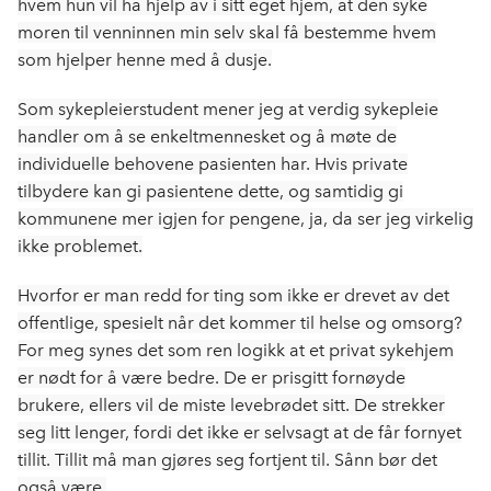
hvem hun vil ha hjelp av i sitt eget hjem, at den syke
moren til venninnen min selv skal få bestemme hvem
som hjelper henne med å dusje.
Som sykepleierstudent mener jeg at verdig sykepleie
handler om å se enkeltmennesket og å møte de
individuelle behovene pasienten har. Hvis private
tilbydere kan gi pasientene dette, og samtidig gi
kommunene mer igjen for pengene, ja, da ser jeg virkelig
ikke problemet.
Hvorfor er man redd for ting som ikke er drevet av det
offentlige, spesielt når det kommer til helse og omsorg?
For meg synes det som ren logikk at et privat sykehjem
er nødt for å være bedre. De er prisgitt fornøyde
brukere, ellers vil de miste levebrødet sitt. De strekker
seg litt lenger, fordi det ikke er selvsagt at de får fornyet
tillit. Tillit må man gjøres seg fortjent til. Sånn bør det
også være.