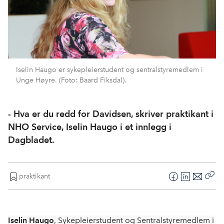
Iselin Haugo er sykepleierstudent og sentralstyremedlem i
Unge Høyre. (Foto: Baard Fiksdal).
- Hva er du redd for Davidsen, skriver praktikant i
NHO Service, Iselin Haugo i et innlegg i
Dagbladet.
praktikant
F
L
E
Kop
a
i
-
len
c
n
p
e
k
o
Iselin Haugo
, Sykepleierstudent og Sentralstyremedlem i