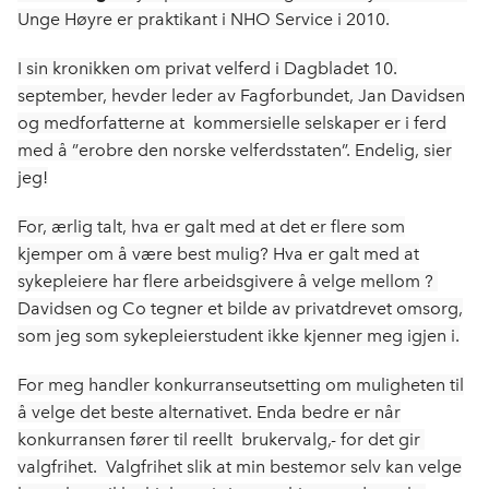
b
e
s
Unge Høyre er praktikant i NHO Service i 2010.
o
d
t
o
I
I sin kronikken om privat velferd i Dagbladet 10.
k
n
september, hevder leder av Fagforbundet, Jan Davidsen
og medforfatterne at kommersielle selskaper er i ferd
med å ”erobre den norske velferdsstaten”. Endelig, sier
jeg!
For, ærlig talt, hva er galt med at det er flere som
kjemper om å være best mulig? Hva er galt med at
sykepleiere har flere arbeidsgivere å velge mellom ?
Davidsen og Co tegner et bilde av privatdrevet omsorg,
som jeg som sykepleierstudent ikke kjenner meg igjen i.
For meg handler konkurranseutsetting om muligheten til
å velge det beste alternativet. Enda bedre er når
konkurransen fører til reellt brukervalg,- for det gir
valgfrihet. Valgfrihet slik at min bestemor selv kan velge