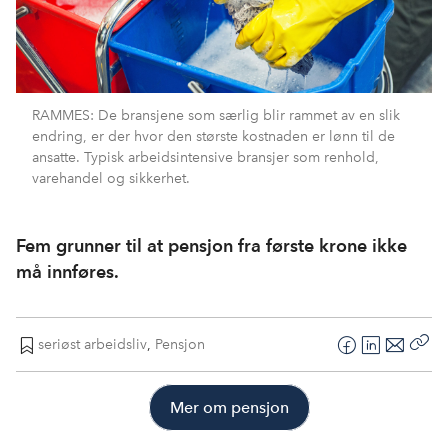
RAMMES: De bransjene som særlig blir rammet av en slik
endring, er der hvor den største kostnaden er lønn til de
ansatte. Typisk arbeidsintensive bransjer som renhold,
varehandel og sikkerhet.
Fem grunner til at pensjon fra første krone ikke
må innføres.
seriøst arbeidsliv
,
Pensjon
F
L
E
Kop
a
i
-
len
c
n
p
Mer om pensjon
e
k
o