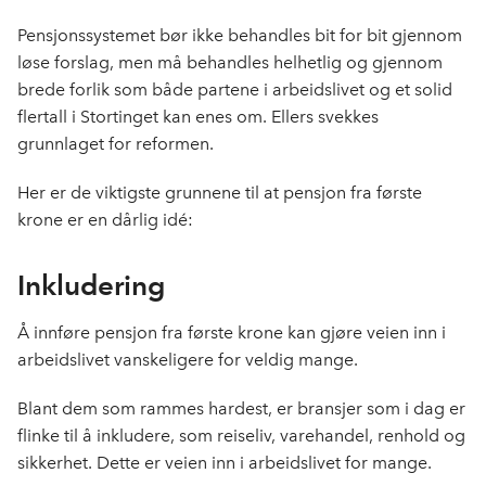
b
e
s
o
d
t
Pensjonssystemet bør ikke behandles bit for bit gjennom
o
I
løse forslag, men må behandles helhetlig og gjennom
k
n
brede forlik som både partene i arbeidslivet og et solid
flertall i Stortinget kan enes om. Ellers svekkes
grunnlaget for reformen.
Her er de viktigste grunnene til at pensjon fra første
krone er en dårlig idé:
Inkludering
Å innføre pensjon fra første krone kan gjøre veien inn i
arbeidslivet vanskeligere for veldig mange.
Blant dem som rammes hardest, er bransjer som i dag er
flinke til å inkludere, som reiseliv, varehandel, renhold og
sikkerhet. Dette er veien inn i arbeidslivet for mange.