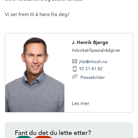
Vi ser frem til å høre fra deg
!
J. Henrik Bjørge
Advokat/Spesialrådgiver
jhb@nhosh.no
92 21 81 82
Pressebilder
Les mer
Fant du det du lette etter?