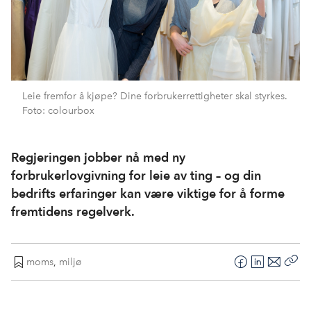
Leie fremfor å kjøpe? Dine forbrukerrettigheter skal styrkes.
Foto: colourbox
Regjeringen jobber nå med ny
forbrukerlovgivning for leie av ting – og din
bedrifts erfaringer kan være viktige for å forme
fremtidens regelverk.
moms
,
miljø
F
L
E
Kop
a
i
-
len
c
n
p