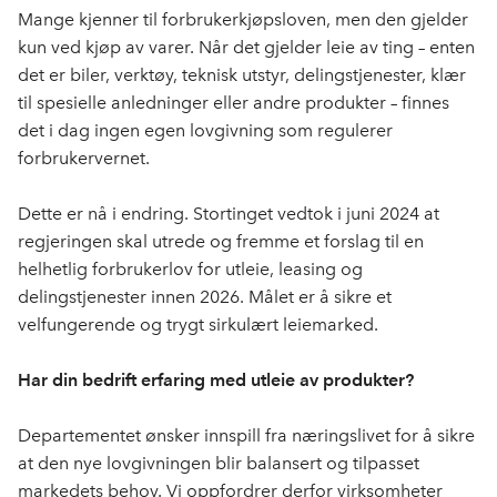
e
k
o
Mange kjenner til forbrukerkjøpsloven, men den gjelder
b
e
s
kun ved kjøp av varer. Når det gjelder leie av ting – enten
o
d
t
det er biler, verktøy, teknisk utstyr, delingstjenester, klær
o
I
til spesielle anledninger eller andre produkter – finnes
k
n
det i dag ingen egen lovgivning som regulerer
forbrukervernet.
Dette er nå i endring. Stortinget vedtok i juni 2024 at
regjeringen skal utrede og fremme et forslag til en
helhetlig forbrukerlov for utleie, leasing og
delingstjenester innen 2026. Målet er å sikre et
velfungerende og trygt sirkulært leiemarked.
Har din bedrift erfaring med utleie av produkter?
Departementet ønsker innspill fra næringslivet for å sikre
at den nye lovgivningen blir balansert og tilpasset
markedets behov. Vi oppfordrer derfor virksomheter