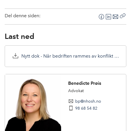
Del denne siden:
F
L
E
Kop
a
i
-
len
c
n
p
Last ned
e
k
o
b
e
s
o
d
t
Nytt dok - Når bedriften rammes av konflikt _ oppdatert 26.03.26.pdf
o
I
k
n
Benedicte Prøis
Advokat
bp@nhosh.no
98 68 54 82