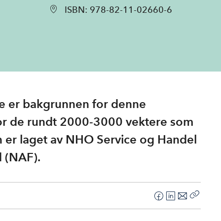
ISBN:
978-82-11-02660-6
re er bakgrunnen for denne
or de rundt 2000-3000 vektere som
en er laget av NHO Service og Handel
 (NAF).
F
L
E
Kopier
a
i
-
lenke