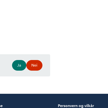
Ja
Nei
se
Personvern og vilkår