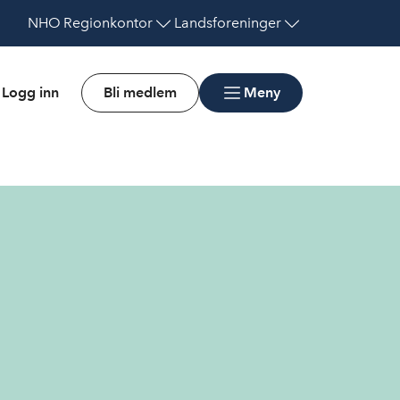
NHO
Regionkontor
Landsforeninger
Logg inn
Bli medlem
Meny