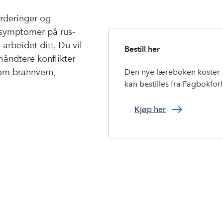
c
n
p
e
k
o
urderinger og
b
e
s
 symptomer på rus-
o
d
t
arbeidet ditt. Du vil
Bestill her
o
I
håndtere konflikter
k
n
som brannvern,
Den nye læreboken koster 
kan bestilles fra Fagbokfor
Kjøp her