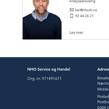
Analyseansvarlig
ker@nhosh.no
92 44 26 21
Les mer
NHO Service og Handel
Adres
Besøk
Org. nr. 971491671
Næring
Middel
Postad
Postbo
0305 