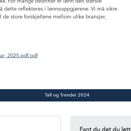
kk. For mange bedrifter er lønn den største
 dette reflekteres i lønnsoppgjørene. Vi må sikre
 de store forskjellene mellom ulike bransjer,
r_2025.pdf.pdf
Tall og Trender 2024
Fant du det du lett