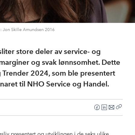
o: Jon Skille Amundsen 2016
liter store deler av service- og
marginer og svak lønnsomhet. Dette
g Trender 2024, som ble presentert
naret til NHO Service og Handel.
F
L
E
Kopier
a
i
-
lenke
c
n
p
e
k
o
sliv presentert og utviklingen i de seks ulike