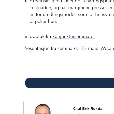
Arbeidslivspolitikk er også næringspoliti
kostnaden, og når marginene presses, må
en forhandlingsmodell som tar hensyn til
påpeker hun.
Se opptak fra
konjunkturseminaret
Presentasjon fra seminaret:
25_mars_Webina
Knut Erik Rekdal