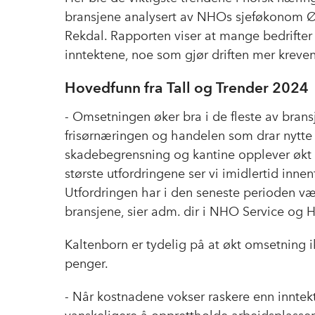
bransjene analysert av NHOs sjeføkonom Ø
Rekdal. Rapporten viser at mange bedrifter
inntektene, noe som gjør driften mer kreve
Hovedfunn fra Tall og Trender 2024
- Omsetningen øker bra i de fleste av brans
frisørnæringen og handelen som drar nytte 
skadebegrensning og kantine opplever økt et
største utfordringene ser vi imidlertid inn
Utfordringen har i den seneste perioden væ
bransjene, sier adm. dir i NHO Service og 
Kaltenborn er tydelig på at økt omsetning i
penger.
- Når kostnadene vokser raskere enn inntek