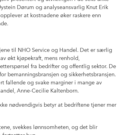
b
e
s
ystein Dørum og analyseansvarlig Knut Erik
o
d
t
 opplever at kostnadene øker raskere enn
o
I
nde.
k
n
jene til NHO Service og Handel. Det er særlig
av økt kjøpekraft, mens renhold,
terspørsel fra bedrifter og offentlig sektor. De
enfor bemanningsbransjen og sikkerhetsbransjen.
rt fallende og svake marginer i mange av
Handel, Anne-Cecilie Kaltenborn.
kke nødvendigvis betyr at bedriftene tjener mer
tene, svekkes lønnsomheten, og det blir