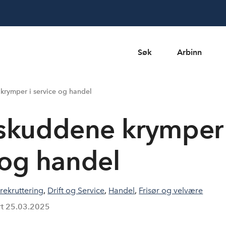
Søk
Arbinn
krymper i service og handel
skuddene krymper 
 og handel
ekruttering
,
Drift og Service
,
Handel
,
Frisør og velvære
rt
25.03.2025