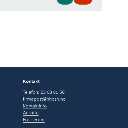
Kontakt
Telefon:
23 08 86 50
firmapost@nhosh.no
Kontaktinfo
Ansatte
Presserom