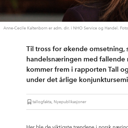
Anne-Cecile Kaltenborn er adm. dir. i NHO Service og Handel. Fot
Til tross for økende omsetning, s
handelsnæringen med fallende 
kommer frem i rapporten Tall o
under det årlige konjunktursemi
tallogfakta
,
Nyepublikasjoner
Her ble de viktigste trendene i norsk næring