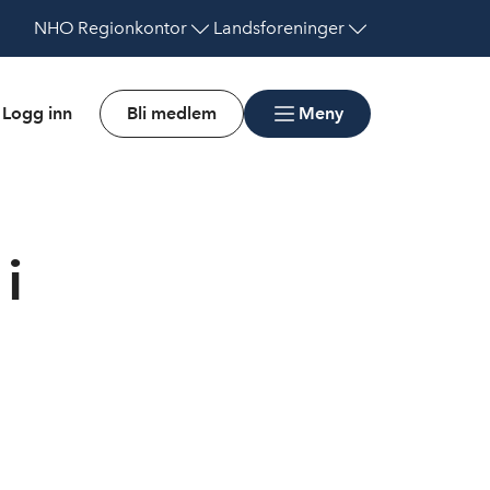
NHO
Regionkontor
Landsforeninger
Logg inn
Bli medlem
Meny
i