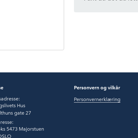
se
Personvern og vilkår
sadresse:
Personvernerklæring
slivets Hus
thuns gate 27
resse:
ks 5473 Majorstuen
OSLO