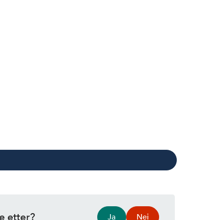
e etter?
Ja
Nei