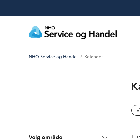
NHO Service og Handel
Kalender
K
V
1
re
Velg område