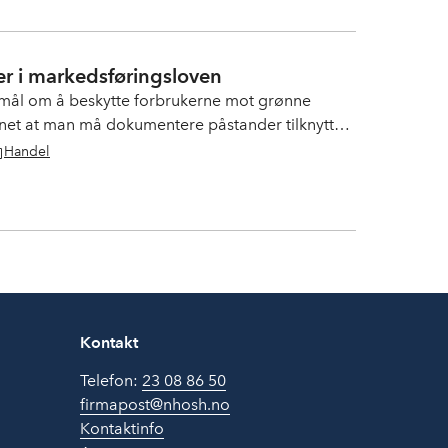
r i markedsføringsloven
mål om å beskytte forbrukerne mot grønne
net at man må dokumentere påstander tilknyttet
ber. Sammen med advokatfirmaet CLP går vi
Handel
Kontakt
Telefon:
23 08 86 50
firmapost@nhosh.no
Kontaktinfo