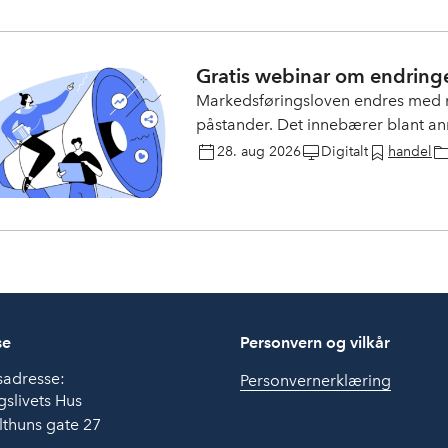
Gratis webinar om endringe
Markedsføringsloven endres med 
påstander. Det innebærer blant an
bærekraft fra og med 27. Septem
28. aug 2026
Digitalt
handel
gjennom de nye reglene.
se
Personvern og vilkår
sadresse:
Personvernerklæring
slivets Hus
thuns gate 27