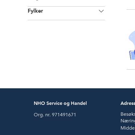
Fylker
NHO Service og Handel
Adres
Besøk
Org. nr. 971491671
Næring
Middel