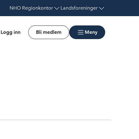
NHO
Regionkontor
Landsforeninger
Logg inn
Bli medlem
Meny