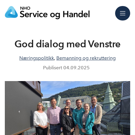
Meny
God dialog med Venstre
Næringspolitikk
,
Bemanning og rekruttering
Publisert
04.09.2025