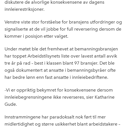
b
e
s
diskutere de alvorlige konsekvensene av dagens
o
d
t
innleierestriksjoner.
o
I
k
n
Venstre viste stor forståelse for bransjens utfordringer og
signaliserte at de vil jobbe for full reversering dersom de
kommer i posisjon etter valget.
Under møtet ble det fremhevet at bemanningsbransjen
har toppet Arbeidstilsynets liste over lavest antall avvik
tre år på rad – best i klassen blant 97 bransjer. Det ble
også dokumentert at ansatte i bemanningsbyråer ofte
har bedre lønn enn fast ansatte i innleiebedriftene.
-Vi er oppriktig bekymret for konsekvensene dersom
innleiebegrensningene ikke reverseres, sier Katharine
Gude.
Innstrammingene har paradoksalt nok ført til mer
midlertidighet og større usikkerhet blant arbeidstakere –