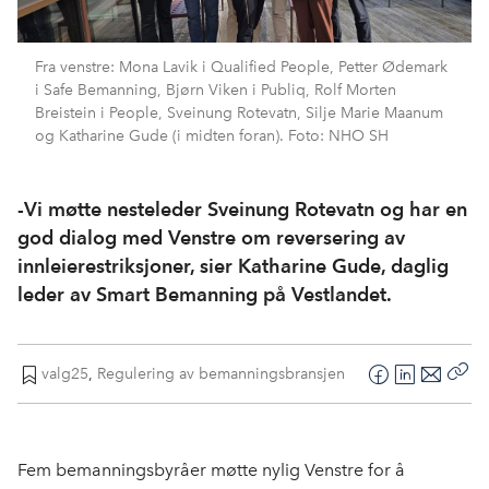
Fra venstre: Mona Lavik i Qualified People, Petter Ødemark
i Safe Bemanning, Bjørn Viken i Publiq, Rolf Morten
Breistein i People, Sveinung Rotevatn, Silje Marie Maanum
og Katharine Gude (i midten foran). Foto: NHO SH
-Vi møtte nesteleder Sveinung Rotevatn og har en
god dialog med Venstre om reversering av
innleierestriksjoner, sier Katharine Gude, daglig
leder av Smart Bemanning på Vestlandet.
valg25
,
Regulering av bemanningsbransjen
F
L
E
Kop
a
i
-
len
c
n
p
e
k
o
Fem bemanningsbyråer møtte nylig Venstre for å