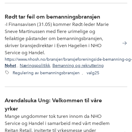
Rødt tar feil om bemanningsbransjen
-I Finansavisen (31.05) kommer Rødt-leder Marie
Sneve Martinussen med flere urimelige og
feilaktige påstander om bemanningsbransjen,
skriver bransjedirektør i Even Hagelien i NHO
Service og Handel.
https://www.nhosh.no/bransjer/bransjeforeningside-bemanning-og-r
,
Næringspolitikk
,
Bemanning og rekruttering
Nyhet
Regulering av bemanningsbransjen
,
valg25
Arendalsuka Ung: Velkommen til våre
yrker
Mange ungdommer tok turen innom da NHO
Service og Handel i samarbeid med vårt medlem
Reitan Retail, inviterte til yrkesmesse under