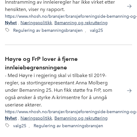
Innstramming av innleieregler har ikke virket etter
hensikten, viser ny rapport.
https://www.nhosh.no/bransjer/bransjeforeningside-bemanning-og-re
,
Næringspolitikk
,
Bemanning og rekruttering
Nyhet
Regulering av bemanningsbransjen
,
valg25
Høyre og FrP lover å fjerne
innleiebegrensningene
- Med Høyre i regjering skal vi tilbake til 2019-
regler, sa stortingsrepresentant Anna Molberg
under Bemanning 25. Hun fikk støtte fra FrP, som
også ønsker å styrke A-krimsentre for å unngå
useriøse aktører.
https://www.nhosh.no/bransjer/bransjeforeningside-bemanning-og-r
,
Næringspolitikk
,
Bemanning og rekruttering
Nyhet
valg25
,
Regulering av bemanningsbransjen