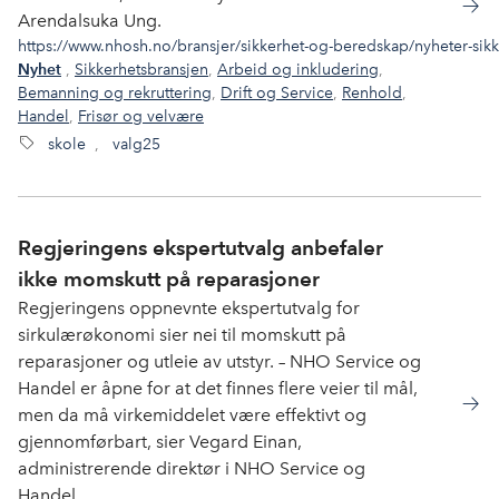
Arendalsuka Ung.
https://www.nhosh.no/bransjer/sikkerhet-og-beredskap/nyheter-sik
,
Sikkerhetsbransjen
,
Arbeid og inkludering
,
Nyhet
Bemanning og rekruttering
,
Drift og Service
,
Renhold
,
Handel
,
Frisør og velvære
skole
,
valg25
Regjeringens ekspertutvalg anbefaler
ikke momskutt på reparasjoner
Regjeringens oppnevnte ekspertutvalg for
sirkulærøkonomi sier nei til momskutt på
reparasjoner og utleie av utstyr. – NHO Service og
Handel er åpne for at det finnes flere veier til mål,
men da må virkemiddelet være effektivt og
gjennomførbart, sier Vegard Einan,
administrerende direktør i NHO Service og
Handel.