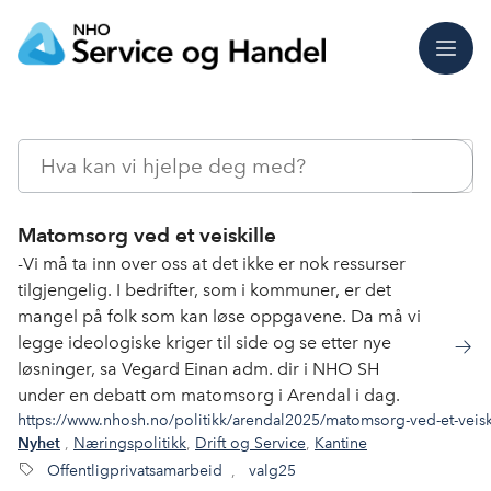
Meny
Søk
Matomsorg ved et veiskille
-Vi må ta inn over oss at det ikke er nok ressurser
tilgjengelig. I bedrifter, som i kommuner, er det
mangel på folk som kan løse oppgavene. Da må vi
legge ideologiske kriger til side og se etter nye
løsninger, sa Vegard Einan adm. dir i NHO SH
under en debatt om matomsorg i Arendal i dag.
https://www.nhosh.no/politikk/arendal2025/matomsorg-ved-et-veisk
,
Næringspolitikk
,
Drift og Service
,
Kantine
Nyhet
Offentligprivatsamarbeid
,
valg25