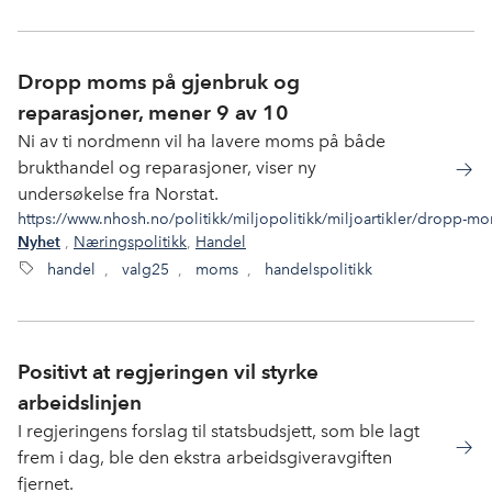
Dropp moms på gjenbruk og
reparasjoner, mener 9 av 10
Ni av ti nordmenn vil ha lavere moms på både
brukthandel og reparasjoner, viser ny
undersøkelse fra Norstat.
https://www.nhosh.no/politikk/miljopolitikk/miljoartikler/dropp-
,
Næringspolitikk
,
Handel
Nyhet
handel
,
valg25
,
moms
,
handelspolitikk
Positivt at regjeringen vil styrke
arbeidslinjen
I regjeringens forslag til statsbudsjett, som ble lagt
frem i dag, ble den ekstra arbeidsgiveravgiften
fjernet.