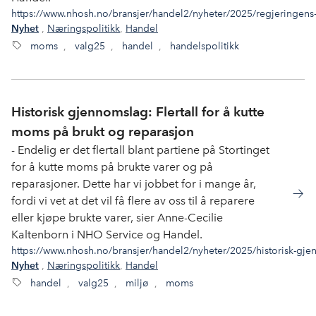
https://www.nhosh.no/bransjer/handel2/nyheter/2025/regjeringens-e
,
Næringspolitikk
,
Handel
Nyhet
moms
,
valg25
,
handel
,
handelspolitikk
Historisk gjennomslag: Flertall for å kutte
moms på brukt og reparasjon
- Endelig er det flertall blant partiene på Stortinget
for å kutte moms på brukte varer og på
reparasjoner. Dette har vi jobbet for i mange år,
fordi vi vet at det vil få flere av oss til å reparere
eller kjøpe brukte varer, sier Anne-Cecilie
Kaltenborn i NHO Service og Handel.
https://www.nhosh.no/bransjer/handel2/nyheter/2025/historisk-gjen
,
Næringspolitikk
,
Handel
Nyhet
handel
,
valg25
,
miljø
,
moms