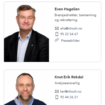
Even Hagelien
Bransjedirektør, bemanning
og rekruttering
eha@nhosh.no
95 22 54 67
Pressebilder
Knut Erik Rekdal
Analyseansvarlig
ker@nhosh.no
92 44 26 21