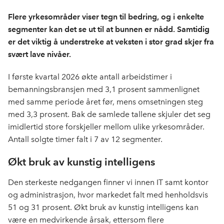
e
k
o
Flere yrkesområder viser tegn til bedring, og i enkelte
b
e
s
segmenter kan det se ut til at bunnen er nådd. Samtidig
o
d
t
er det viktig å understreke at veksten i stor grad skjer fra
o
I
svært lave nivåer.
k
n
I første kvartal 2026 økte antall arbeidstimer i
bemanningsbransjen med 3,1 prosent sammenlignet
med samme periode året før, mens omsetningen steg
med 3,3 prosent. Bak de samlede tallene skjuler det seg
imidlertid store forskjeller mellom ulike yrkesområder.
Antall solgte timer falt i 7 av 12 segmenter.
Økt bruk av kunstig intelligens
Den sterkeste nedgangen finner vi innen IT samt kontor
og administrasjon, hvor markedet falt med henholdsvis
51 og 31 prosent. Økt bruk av kunstig intelligens kan
være en medvirkende årsak, ettersom flere