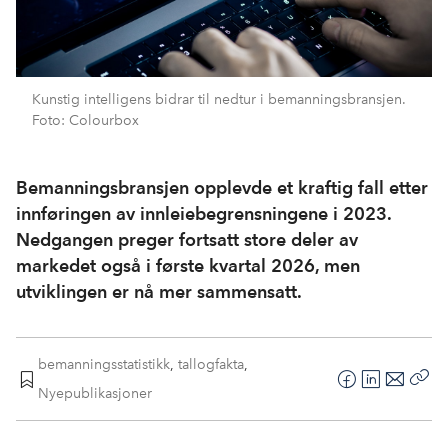
Kunstig intelligens bidrar til nedtur i bemanningsbransjen.
Foto: Colourbox
Bemanningsbransjen opplevde et kraftig fall etter
innføringen av innleiebegrensningene i 2023.
Nedgangen preger fortsatt store deler av
markedet også i første kvartal 2026, men
utviklingen er nå mer sammensatt.
bemanningsstatistikk
,
tallogfakta
,
F
L
E
Nyepublikasjoner
Kop
a
i
-
len
c
n
p