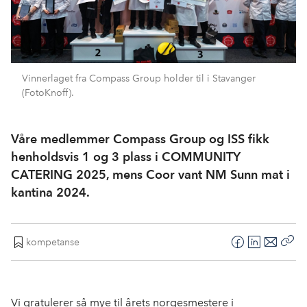
Vinnerlaget fra Compass Group holder til i Stavanger
(FotoKnoff).
Våre medlemmer Compass Group og ISS fikk
henholdsvis 1 og 3 plass i COMMUNITY
CATERING 2025, mens Coor vant NM Sunn mat i
kantina 2024.
kompetanse
F
L
E
Kop
a
i
-
len
c
n
p
e
k
o
Vi gratulerer så mye til årets norgesmestere i