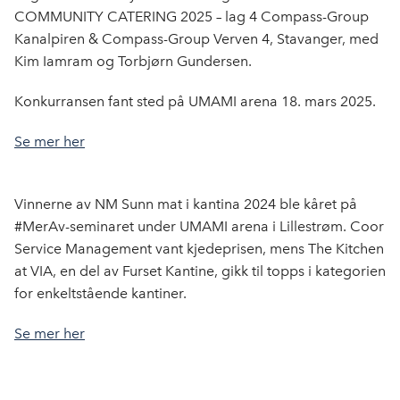
b
e
s
COMMUNITY CATERING 2025 – lag 4 Compass-Group
o
d
t
Kanalpiren & Compass-Group Verven 4, Stavanger, med
o
I
Kim Iamram og Torbjørn Gundersen.
k
n
Konkurransen fant sted på UMAMI arena 18. mars 2025.
Se mer her
Vinnerne av NM Sunn mat i kantina 2024 ble kåret på
#MerAv-seminaret under UMAMI arena i Lillestrøm. Coor
Service Management vant kjedeprisen, mens The Kitchen
at VIA, en del av Furset Kantine, gikk til topps i kategorien
for enkeltstående kantiner.
Se mer her