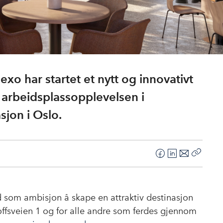
o har startet et nytt og innovativt
 arbeidsplassopplevelsen i
sjon i Oslo.
F
L
E
Kopier
a
i
-
lenke
c
n
p
e
k
o
som ambisjon å skape en attraktiv destinasjon
b
e
s
offsveien 1 og for alle andre som ferdes gjennom
o
d
t