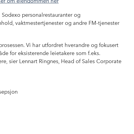
mer om eiendommen her
o
I
k
n
d Sodexo personalrestauranter og
 renhold, vaktmestertjenester og andre FM-tjenester
prosessen. Vi har utfordret hverandre og fokusert
de for eksisterende leietakere som f.eks.
ere, sier Lennart Ringnes, Head of Sales Corporate
esepsjon