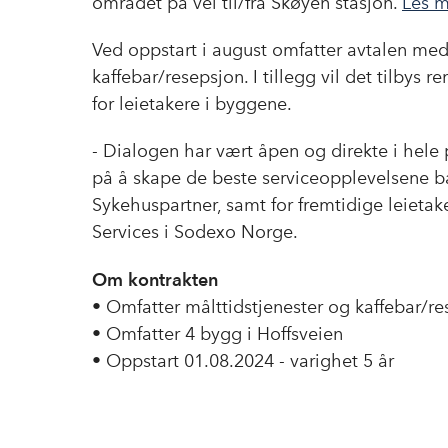
området på vei til/fra Skøyen stasjon.
Les 
Ved oppstart i august omfatter avtalen me
kaffebar/resepsjon. I tillegg vil det tilbys
for leietakere i byggene.
- Dialogen har vært åpen og direkte i hele 
på å skape de beste serviceopplevelsene bå
Sykehuspartner, samt for fremtidige leietak
Services i Sodexo Norge.
Om kontrakten
• Omfatter målttidstjenester og kaffebar/r
• Omfatter 4 bygg i Hoffsveien
• Oppstart 01.08.2024 - varighet 5 år