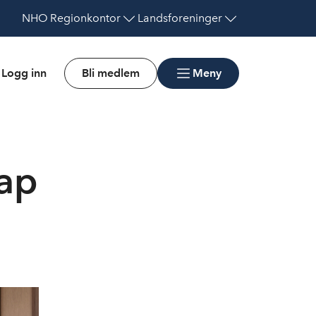
NHO
Regionkontor
Landsforeninger
Logg inn
Bli medlem
Meny
kap