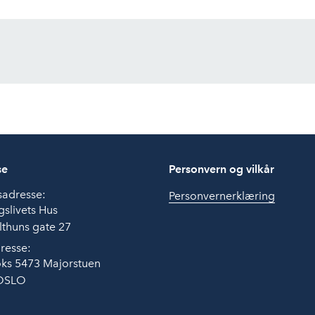
se
Personvern og vilkår
sadresse:
Personvernerklæring
slivets Hus
thuns gate 27
resse:
ks 5473 Majorstuen
OSLO