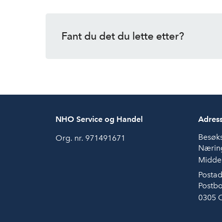
Fant du det du lette etter?
NHO Service og Handel
Adres
Besøk
Org. nr. 971491671
Næring
Middel
Postad
Postbo
0305 