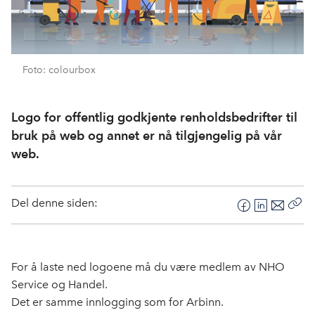
Foto: colourbox
Logo for offentlig godkjente renholdsbedrifter til
bruk på web og annet er nå tilgjengelig på vår
web.
Del denne siden:
F
L
E
Kop
a
i
-
len
c
n
p
e
k
o
For å laste ned logoene må du være medlem av NHO
b
e
s
Service og Handel.
o
d
t
Det er samme innlogging som for Arbinn.
o
I