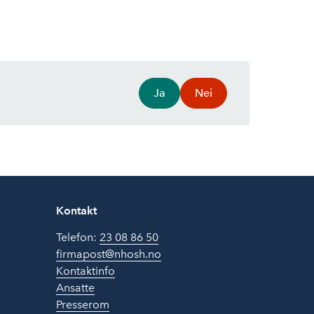
Ja
Nei
Kontakt
Telefon:
23 08 86 50
firmapost@nhosh.no
Kontaktinfo
Ansatte
Presserom