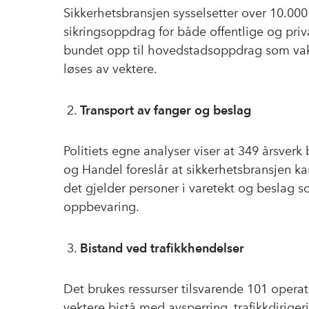
Sikkerhetsbransjen sysselsetter over 10.000
sikringsoppdrag for både offentlige og priv
bundet opp til hovedstadsoppdrag som vakt
løses av vektere.
Transport av fanger og beslag
Politiets egne analyser viser at 349 årsver
og Handel foreslår at sikkerhetsbransjen k
det gjelder personer i varetekt og beslag so
oppbevaring.
Bistand ved trafikkhendelser
Det brukes ressurser tilsvarende 101 operati
vektere bistå med avsperring, trafikkdirig