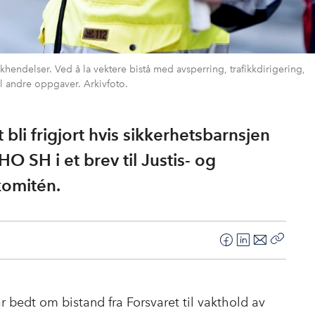
kkhendelser. Ved å la vektere bistå med avsperring, trafikkdirigering,
l andre oppgaver. Arkivfoto.
 bli frigjort hvis sikkerhetsbarnsjen
NHO SH i et brev til Justis- og
komitén.
F
L
E
Kopier
a
i
-
lenke
c
n
p
e
k
o
ar bedt om bistand fra Forsvaret til vakthold av
b
e
s