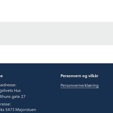
se
Personvern og vilkår
sadresse:
Personvernerklæring
slivets Hus
thuns gate 27
resse:
ks 5473 Majorstuen