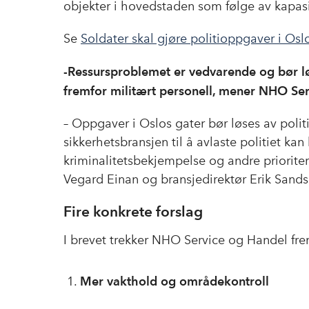
objekter i hovedstaden som følge av kapasite
Se
Soldater skal gjøre politioppgaver i Os
-Ressursproblemet er vedvarende og bør løs
fremfor militært personell, mener NHO Se
– Oppgaver i Oslos gater bør løses av politi
sikkerhetsbransjen til å avlaste politiet kan 
kriminalitetsbekjempelse og andre prioriter
Vegard Einan og bransjedirektør Erik Sandsm
Fire konkrete forslag
I brevet trekker NHO Service og Handel frem
Mer vakthold og områdekontroll