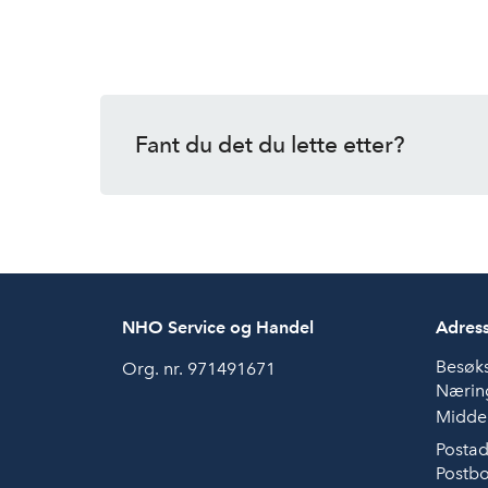
Fant du det du lette etter?
NHO Service og Handel
Adres
Besøk
Org. nr. 971491671
Næring
Middel
Postad
Postbo