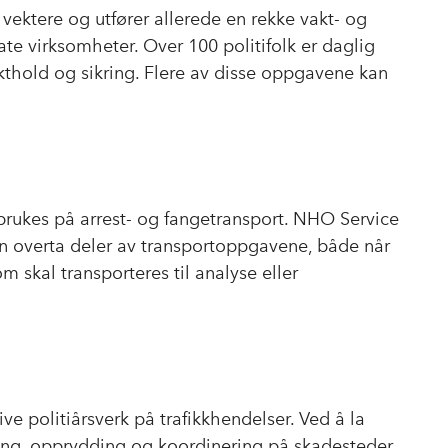
 vektere og utfører allerede en rekke vakt- og
ate virksomheter. Over 100 politifolk er daglig
hold og sikring. Flere av disse oppgavene kan
k brukes på arrest- og fangetransport. NHO Service
an overta deler av transportoppgavene, både når
m skal transporteres til analyse eller
ve politiårsverk på trafikkhendelser. Ved å la
ering, opprydding og koordinering på skadesteder