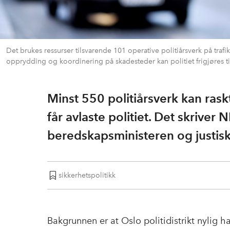
Det brukes ressurser tilsvarende 101 operative politiårsverk på trafi
opprydding og koordinering på skadesteder kan politiet frigjøres ti
Minst 550 politiårsverk kan raskt
får avlaste politiet. Det skriver 
beredskapsministeren og justis
sikkerhetspolitikk
Bakgrunnen er at Oslo politidistrikt nylig h