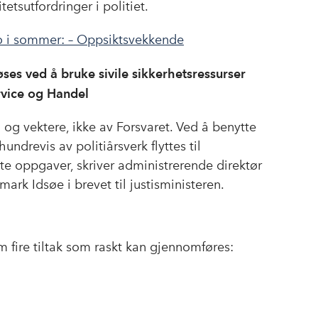
tsutfordringer i politiet.
o
d
t
o
I
lo i sommer: – Oppsiktsvekkende
k
n
es ved å bruke sivile sikkerhetsressurser
rvice og Handel
 og vektere, ikke av Forsvaret. Ved å benytte
hundrevis av politiårsverk flyttes til
te oppgaver, skriver administrerende direktør
ark Idsøe i brevet til justisministeren.
 fire tiltak som raskt kan gjennomføres: