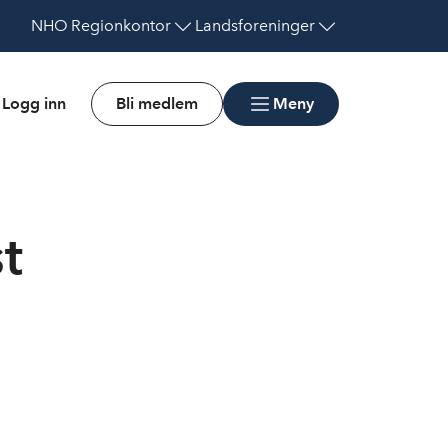
NHO
Regionkontor
Landsforeninger
Logg inn
Bli medlem
Meny
t