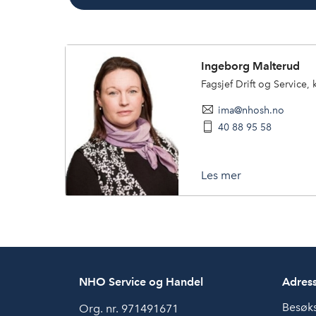
Ingeborg Malterud
Fagsjef Drift og Service,
ima@nhosh.no
40 88 95 58
Les mer
NHO Service og Handel
Adres
Besøk
Org. nr. 971491671