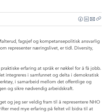
F
L
E
Kopier
a
i
-
lenke
c
n
p
e
k
o
alterud, fagsjef og kompetansepolitisk ansvarlig
b
e
s
m representer næringslivet, er tidl. Diversity,
o
d
t
o
I
k
n
praktiske erfaring at språk er nøkkel for å få jobb.
t integreres i samfunnet og delta i demokratisk
verktøy, i samarbeid mellom det offentlige og
ingen og sikre nødvendig arbeidskraft.
lget og jeg ser veldig fram til å representere NHO
ifter med mye erfaring på feltet vil bidra til at