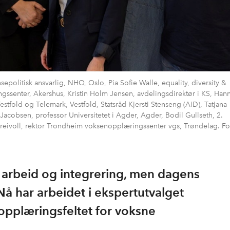
epolitisk ansvarlig, NHO, Oslo, Pia Sofie Walle, equality, diversity &
ingssenter, Akershus, Kristin Holm Jensen, avdelingsdirektør i KS, Han
estfold og Telemark, Vestfold, Statsråd Kjersti Stenseng (AiD), Tatjana
Jacobsen, professor Universitetet i Agder, Agder, Bodil Gullseth, 2.
Breivoll, rektor Trondheim voksenopplæringssenter vgs, Trøndelag. Fo
 arbeid og integrering, men dagens
 Nå har arbeidet i ekspertutvalget
pplæringsfeltet for voksne