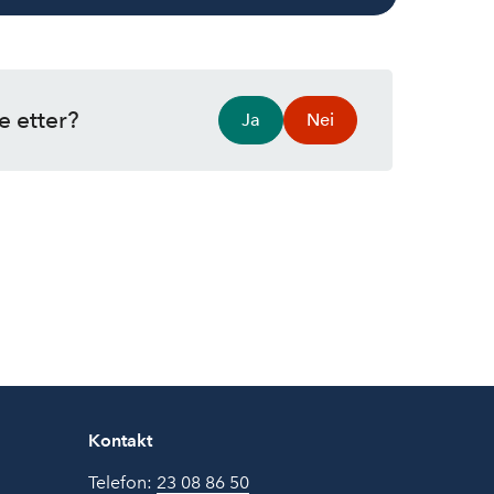
e etter?
Ja
Nei
Kontakt
Telefon:
23 08 86 50