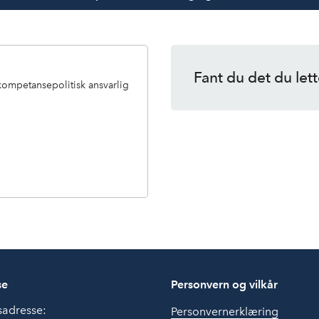
Fant du det du lett
 kompetansepolitisk ansvarlig
se
Personvern og vilkår
sadresse:
Personvernerklæring