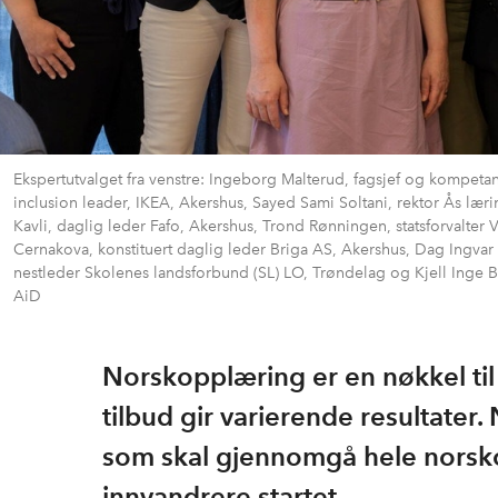
Ekspertutvalget fra venstre: Ingeborg Malterud, fagsjef og kompetans
inclusion leader, IKEA, Akershus, Sayed Sami Soltani, rektor Ås lær
Kavli, daglig leder Fafo, Akershus, Trond Rønningen, statsforvalter V
Cernakova, konstituert daglig leder Briga AS, Akershus, Dag Ingvar 
nestleder Skolenes landsforbund (SL) LO, Trøndelag og Kjell Inge 
AiD
Norskopplæring er en nøkkel til
tilbud gir varierende resultater.
som skal gjennomgå hele norsko
innvandrere startet.