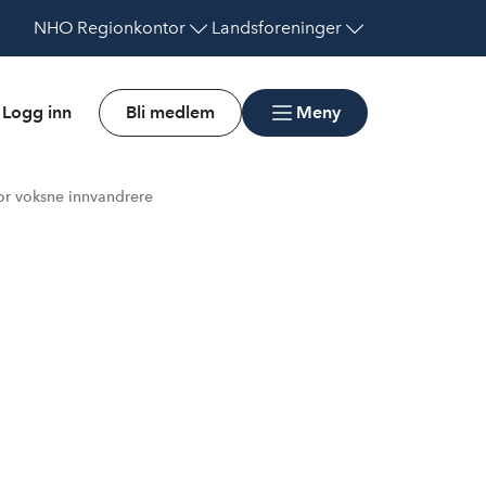
NHO
Regionkontor
Landsforeninger
Logg inn
Bli medlem
Meny
or voksne innvandrere