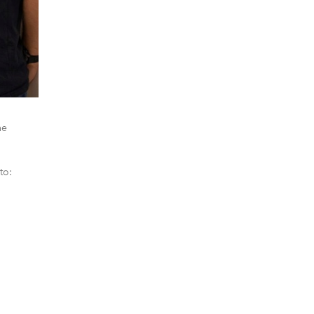
ne
to: