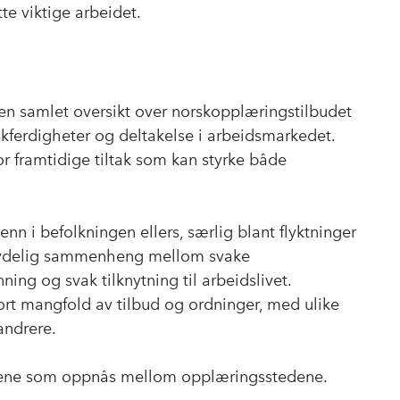
te viktige arbeidet.
e en samlet oversikt over norskopplæringstilbudet
erdigheter og deltakelse i arbeidsmarkedet.
r framtidige tiltak som kan styrke både
enn i befolkningen ellers, særlig blant flyktninger
n tydelig sammenheng mellom svake
ning og svak tilknytning til arbeidslivet.
ort mangfold av tilbud og ordninger, med ulike
andrere.
ltatene som oppnås mellom opplæringsstedene.