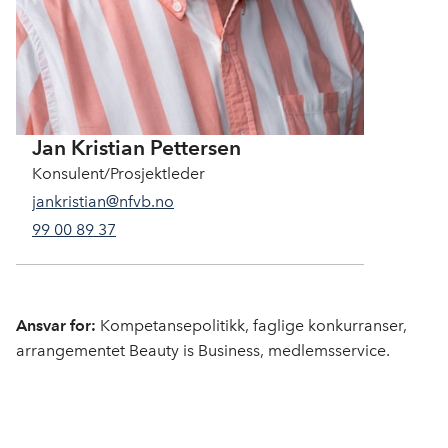
e
n
Jan Kristian Pettersen
Konsulent/Prosjektleder
jankristian@nfvb.no
99 00 89 37
Ansvar for:
Kompetansepolitikk, faglige konkurranser,
arrangementet Beauty is Business, medlemsservice.