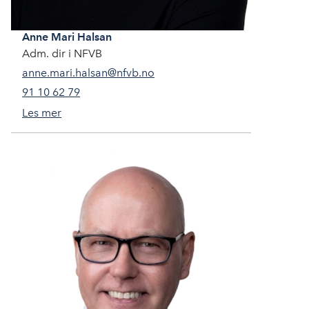
Anne Mari
Halsan
Adm. dir i NFVB
anne.mari.halsan@nfvb.no
91 10 62 79
Les mer