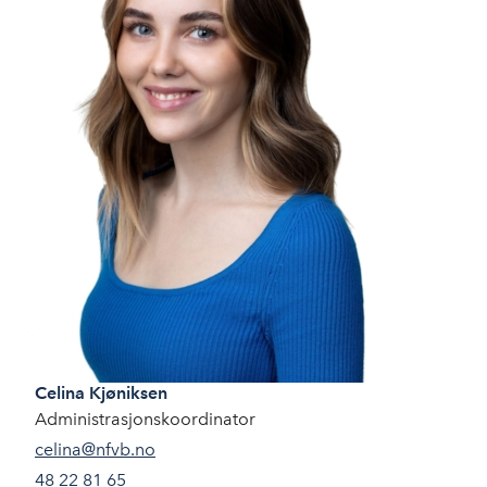
Celina
Kjøniksen
Administrasjonskoordinator
celina@nfvb.no
48 22 81 65