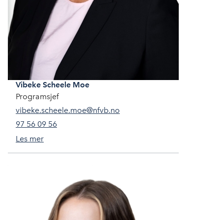
Vibeke
Scheele Moe
Programsjef
vibeke.scheele.moe@nfvb.no
97 56 09 56
Les mer