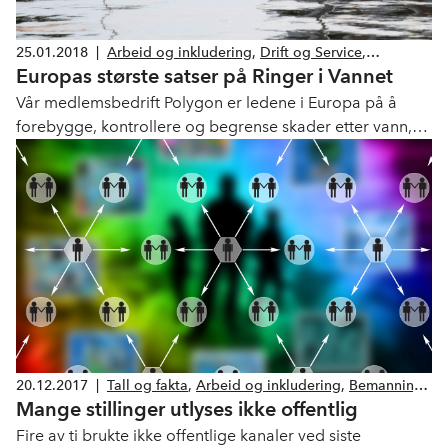
25.01.2018
|
Arbeid og inkludering
,
Drift og Service
,
Europas største satser på Ringer i Vannet
Skadesanering
Vår medlemsbedrift Polygon er ledene i Europa på å
forebygge, kontrollere og begrense skader etter vann,
brann og klima. Her er store karrièremuligheter. Nå
satser konsernet på å gi mange med hull i CV-en en
mulighet gjennom Ringer i Vannet.
20.12.2017
|
Tall og fakta
,
Arbeid og inkludering
,
Bemanning
Mange stillinger utlyses ikke offentlig
og rekruttering
Fire av ti brukte ikke offentlige kanaler ved siste