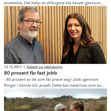
ansettelse. Det betyr at stillingene ble besatt gjennom
intern rekruttering, bruk av egne nettverk eller ved bruk
av bemanningsbyrå, viser Navs bedriftsundersøkelse for
2017.
13.12.2017
|
Arbeid og inkludering
80 prosent får fast jobb
- 80 prosent av de som får prøve seg i jobb gjennom
Ringer i Vannet blir ansatt. Dette kan beskrives som en
suksess, sier forsker Jan Tøssebro som i dag la frem en
NTNU-rapport som evaluerer ordningen.