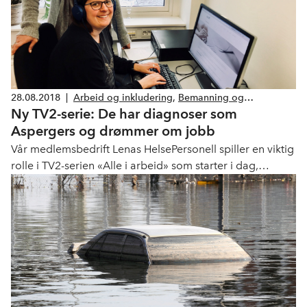
28.08.2018
|
Arbeid og inkludering
,
Bemanning og
Ny TV2-serie: De har diagnoser som
rekruttering
Aspergers og drømmer om jobb
Vår medlemsbedrift Lenas HelsePersonell spiller en viktig
rolle i TV2-serien «Alle i arbeid» som starter i dag,
28.august. Vi følger 12 unge mennesker med diagnoser
som Aspergers og Tourettes. Alle har det samme
brennende ønske: De vil bidra i samfunnet og få en jobb
hvor de kan bruke evnene sine.