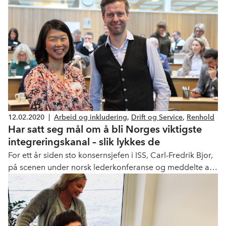
dag.
12.02.2020
|
Arbeid og inkludering
,
Drift og Service
,
Renhold
Har satt seg mål om å bli Norges viktigste
integreringskanal – slik lykkes de
For ett år siden sto konsernsjefen i ISS, Carl-Fredrik Bjor,
på scenen under norsk lederkonferanse og meddelte at
ISS skulle bli Norge viktigste integreringskanal. Arbeidet
med å inkludere flere er godt i gang og de er allerede i
norgestoppen.