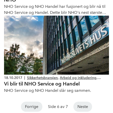
NHO Service og NHO Handel har fusjonert og blir nå til
NHO Service og Handel. Dette blir NHO's nest største
landsforening, med over 86 000 årsverk sysselsatt hos
medlemsbedriftene.
18.10.2017
|
Sikkerhetsbransjen
,
Arbeid og inkludering
,
Vi blir til NHO Service og Handel
Bemanning og rekruttering
,
Drift og Service
,
Helse og velferd
,
Renhold
NHO Service og NHO Handel slår seg sammen.
Forrige
Side 6 av 7
Neste