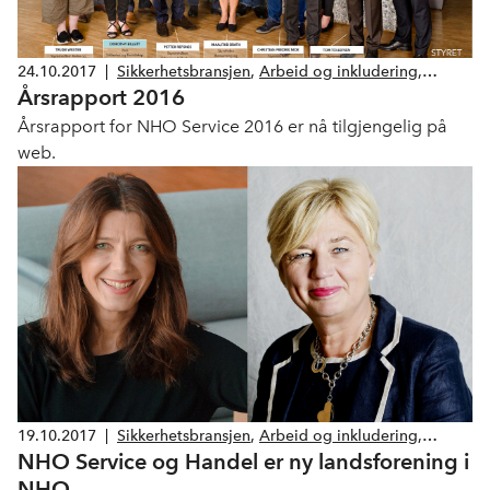
24.10.2017
|
Sikkerhetsbransjen
,
Arbeid og inkludering
,
Årsrapport 2016
Bemanning og rekruttering
,
Drift og Service
,
Helse og velferd
,
Renhold
Årsrapport for NHO Service 2016 er nå tilgjengelig på
web.
19.10.2017
|
Sikkerhetsbransjen
,
Arbeid og inkludering
,
NHO Service og Handel er ny landsforening i
Bemanning og rekruttering
,
Drift og Service
,
Helse og velferd
,
Renhold
NHO