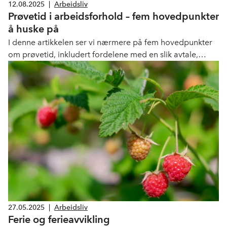
12.08.2025
|
Arbeidsliv
Prøvetid i arbeidsforhold – fem hovedpunkter
å huske på
I denne artikkelen ser vi nærmere på fem hovedpunkter
om prøvetid, inkludert fordelene med en slik avtale,
varigheten og beregningen av prøvetidsperioden og
hvordan man kan bruke prøvetiden riktig.
27.05.2025
|
Arbeidsliv
Ferie og ferieavvikling