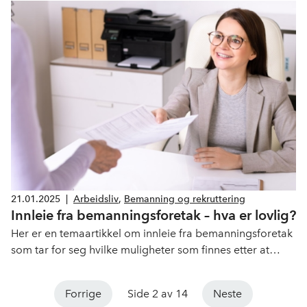
arbeidsliv. NHO SH sto for innledningen og fokuserte
mulighetene innen service og handel.
21.01.2025
|
Arbeidsliv
,
Bemanning og rekruttering
Innleie fra bemanningsforetak – hva er lovlig?
Her er en temaartikkel om innleie fra bemanningsforetak
som tar for seg hvilke muligheter som finnes etter at
lovverket ble kraftig strammet inn i 2023.
Forrige
Side 2 av 14
Neste