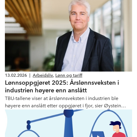
13.02.2026
|
Arbeidsliv
,
Lønn og tariff
Lønnsoppgjøret 2025: Årslønnsveksten i
industrien høyere enn anslått
TBU-tallene viser at årslønnsveksten i industrien ble
høyere enn anslått etter oppgjøret i fjor, sier Øystein
Dørum i NHO. Mye av avviket fra rammen skyldes at
lønnsveksten ble trukket opp av sammensetningseffekter
og høy vekst i uregelmessige tillegg i
Industrioverenskomsten Verksted.