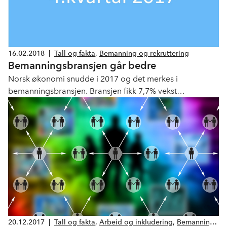
16.02.2018
|
Tall og fakta
,
Bemanning og rekruttering
Bemanningsbransjen går bedre
Norsk økonomi snudde i 2017 og det merkes i
bemanningsbransjen. Bransjen fikk 7,7% vekst
sammenliknet med året før, og oppgang for første gang
siden 2012.
20.12.2017
|
Tall og fakta
,
Arbeid og inkludering
,
Bemanning