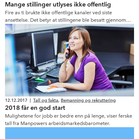
Mange stillinger utlyses ikke offentlig
og rekruttering
Fire av ti brukte ikke offentlige kanaler ved siste
ansettelse. Det betyr at stillingene ble besatt gjennom
intern rekruttering, bruk av egne nettverk eller ved bruk
av bemanningsbyrå, viser Navs bedriftsundersøkelse for
2017.
12.12.2017
|
Tall og fakta
,
Bemanning og rekruttering
2018 får en god start
Mulighetene for jobb er bedre enn på lenge, viser ferske
tall fra Manpowers arbeidsmarkedsbarometer.