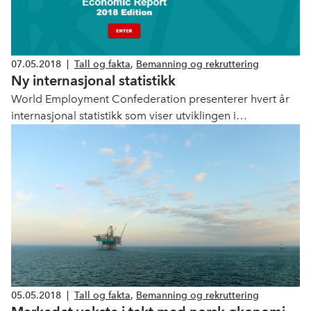
07.05.2018
|
Tall og fakta
,
Bemanning og rekruttering
Ny internasjonal statistikk
World Employment Confederation presenterer hvert år
internasjonal statistikk som viser utviklingen i
bemanningsbransjen globalt. 2018 versjonen er
tilgjengelig på web
05.05.2018
|
Tall og fakta
,
Bemanning og rekruttering