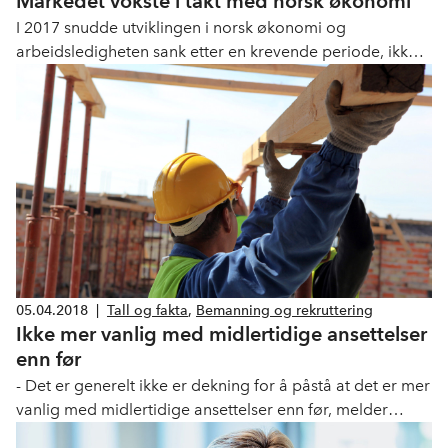
Markedet vokste i takt med norsk økonomi
I 2017 snudde utviklingen i norsk økonomi og
arbeidsledigheten sank etter en krevende periode, ikke
minst på Vestlandet. Ikke uventet gjenspeiles dette i
årsstatistikken fra bemanningsbransjen som nå er
tilgjengelig på web.
05.04.2018
|
Tall og fakta
,
Bemanning og rekruttering
Ikke mer vanlig med midlertidige ansettelser
enn før
- Det er generelt ikke er dekning for å påstå at det er mer
vanlig med midlertidige ansettelser enn før, melder
Faktisk.no.