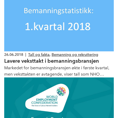
26.06.2018
|
Tall og fakta
,
Bemanning og rekruttering
Lavere veksttakt i bemanningsbransjen
Markedet for bemanningsbransjen økte i første kvartal,
men veksttakten er avtagende, viser tall som NHO
Service og Handel offentliggjør i dag. Sørlandet og i
Midt-Norge opplever tilbakegang.