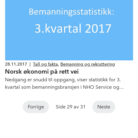
28.11.2017
|
Tall og fakta
,
Bemanning og rekruttering
Norsk økonomi på rett vei
Nedgang er snudd til oppgang, viser statistikk for 3.
kvartal som bemanningsbransjen i NHO Service og
Handel legger frem i dag.
Forrige
Side 29 av 31
Neste