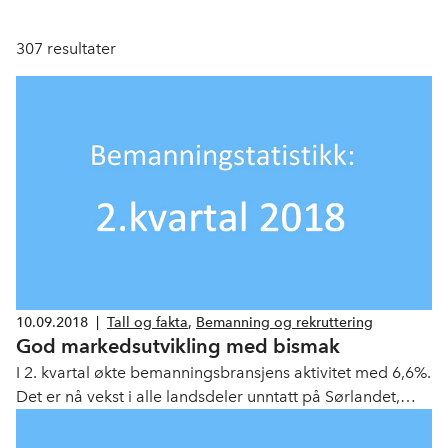
307
resultater
10.09.2018
|
Tall og fakta
,
Bemanning og rekruttering
God markedsutvikling med bismak
I 2. kvartal økte bemanningsbransjens aktivitet med 6,6%.
Det er nå vekst i alle landsdeler unntatt på Sørlandet,
viser statistikk som NHO Service og Handel offentliggjør i
dag.